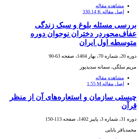
مشاهده مقاله
اصل مقاله
330.14 K
بررسی مسئله بلوغ و سبک زندگی
عفاف‌محوردر دختران نوجوان دوره
متوسطه اول ایران
دوره 20، شماره 70، بهار 1404، صفحه
63-90
مریم سلگی، سمانه سدیدپور
مشاهده مقاله
اصل مقاله
1.55 M
چیستی سازمان و استعاره‌های آن از منظر
قرآن
دوره 31، شماره 3، پاییز 1402، صفحه
113-150
محمدباقر بابایی