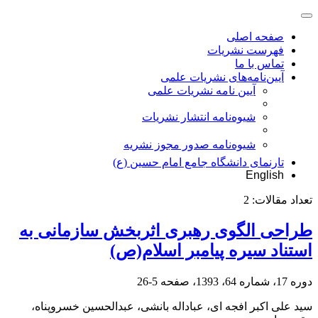
صفحه اصلی
فهرست نشریات
تماس با ما
آیین‌نامه‌های نشریات علمی
آیین نامه نشریات علمی
شیوه‌نامه انتشار نشریات
شیوهنامه صدور مجوز نشریه
تارنمای دانشگاه جامع امام حسین (ع)
English
تعداد مقالات:
2
طراحی الگوی رهبری اثربخش سازمانی به
استناد سیره پیامبر اسلام(ص)
دوره 17، شماره 64، 1393، صفحه
5-26
سید علی اکبر افجه ای، عباداله بانشی، عبدالحسین خسروپناه،