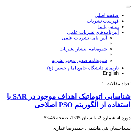
صفحه اصلی
فهرست نشریات
تماس با ما
آیین‌نامه‌های نشریات علمی
آیین نامه نشریات علمی
شیوه‌نامه انتشار نشریات
شیوهنامه صدور مجوز نشریه
تارنمای دانشگاه جامع امام حسین (ع)
English
تعداد مقالات:
1
ش‍ن‍اس‍ای‍ی‌ ات‍وم‍ات‍ی‍ک‌ اه‍داف‌ م‍وج‍ود در SAR با
استفاده از الگوریتم PSO اصلاحی
دوره 4، شماره 2، تابستان 1395، صفحه
45-53
سیداحسان بنی هاشمی، حمیدرضا غفاری