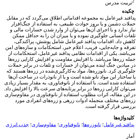
2
تربیت مدرس
چکیده
پدافند غیرعامل به مجموعه اقداماتی اطلاق می‌گردد که در مقابل
حملات دشمن و یا بروز حوادث طبیعی، به استفاده از جنگ‌افزار
نیاز ندارد و با اجرای آن‌ها می‌توان از وارد شدن خسارات مالی و
تلفات انسانی جلوگیری نموده و یا میزان آن را به حداقل ممکن
کاهش داد. اقدامات پدافند غیرعامل شامل پوشش، پراکندگی،
تفرقه و جابه‌جایی، فریب، اعلام خبر، استحکامات و سازه‌های امن
می‌باشد. یکی از اقدامات نظامی پدافند غیرعامل، استحکامات از
جمله زره‌ها می‌باشد. با افزایش مقاومت و افزایش کارایی زره‌ها
در میادین جنگ آینده می‌توان از خسارات و تلفات در برابر حملات
جلوگیری کرد. نانوزره‌ها، مواد به‌کارگیری‌شده در زره‌ها هستند که
یا ساختار این مواد نانو شده است و یا از نانوذرات در ساخت آن‌ها
استفاده شده است. با استفاده از نانوفناوری، به مقدار بسیار زیادی
می‌توان کارایی زره‌ها در برابر پرتابه‌های سرعت بالا را افزایش داد.
در این مقاله، اثرات مطلوب استفاده از نانوفناوری در مقاوم‌سازی
زره‌های مختلف منجمله ادوات زرهی و زره‌های انفرادی مورد
بررسی قرار گرفته است.
کلیدواژه‌ها
پدافند غیرعامل
؛
نانوزره‌ها
؛
نانوفناوری
؛
مقاوم‌سازی
؛
جذب انرژی
آمار