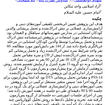
شهنام ابوالقاسمی
؛
سیاوش نصرت پناه
؛
لیلا شمخانی
1
آزاد اسلامی واحد تنکابن
2
امام حسین علیه السلام
چکیده
هدف این پژوهش تعیین اثربخشی تلفیقی آموزه‌های دینی و
آرامش‌سازی عضلانی بر تنش ادراک‌شده و تحمل پریشانی والدین
کودکان استثنایی در مدارس شهرستانهای سیاهکل و لاهیجان بود.
پرسشنامه‌های مورد استفاده در پژوهش (پرسشنامه تنش ادراک
شده و تحمل پریشانی) توسط والدین کودکان استثنایی در مرحله
غربالگری پاسخ داده شد. از 144 نفر دانش‌آموز مورد مطالعه، 60
نفر واجد شرایط نمره تنش ادراک‌شده زیاد و تحمل پریشانی کم
بودند نمره تنش ادراک‌شده (بیش از 39) و نمره مقیاس تحمل
پریشانی (کمتر از 28). 30 نفر از این 60 نفر به صورت تصادفی
انتخاب، و به دو گروه 15 نفره کنترل و آزمایش تقسیم شدند. روش
پژوهشی آزمایش از نوع پیش‌آزمون و پس‌آزمون با گروه کنترل
است. ابزار اندازه‌گیری این پژوهش پرسشنامه تنش ادراک‌شده
PSS-14 و مقیاس تحمل پریشانی DTS بود که ابتدا پیش‌آزمون برای
دو گروه اجرا شد؛ سپس متغیر مستقل ترکیبی در این پژوهش
یعنی آموزه‌های دینی و آرامش‌سازی عضلانی برای یک گروه در ده
جلسه 60 تا 90 دقیقه‌ای طی دو جلسه در هفته آموزش داده شد؛
پس از اجرای جلسات آموزشی ده جلسه‌ای از گروه پس‌آزمون
گرفته شد. تجزیه و تحلیل داده‌ها به روش تحلیل کوواریانس چند
متغیره نشان داد که آموزش تلفیقی آموزه‌های دینی و آرامش-