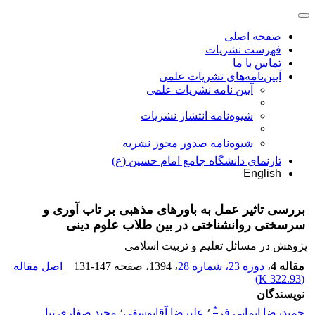
صفحه اصلی
فهرست نشریات
تماس با ما
آیین‌نامه‌های نشریات علمی
آیین نامه نشریات علمی
شیوه‌نامه انتشار نشریات
شیوهنامه صدور مجوز نشریه
تارنمای دانشگاه جامع امام حسین (ع)
English
بررسی تاثیر عمل به باورهای مذهبی بر تاب آوری و
سرسختی روانشناختی در بین طلاب علوم دینی
پژوهش در مسائل تعلیم و تربیت اسلامی
مقاله 4
،
دوره 23، شماره 28
، 1394
، صفحه
131-147
اصل مقاله
)
322.93 K
(
نویسندگان
*
حمیدرضا ایمانی فر
؛
علیرضا آقایوسفی
؛
مجید صفاری نیا