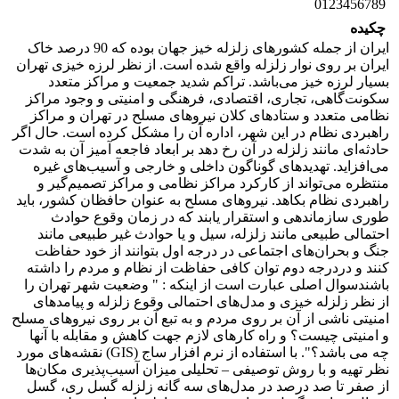
0123456789
چکیده
ایران از جمله کشورهای زلزله خیز جهان بوده که 90 درصد خاک
ایران بر روی نوار زلزله واقع شده است. از نظر لرزه خیزی تهران
بسیار لرزه خیز می‌باشد. تراکم شدید جمعیت و مراکز متعدد
سکونت‌گاهی، تجاری، اقتصادی، فرهنگی و امنیتی و وجود مراکز
نظامی متعدد و ستاد‌های کلان نیروهای مسلح در تهران و مراکز
راهبردی نظام در این شهر، اداره آن را مشکل کرده است. حال اگر
حادثه‌ای مانند زلزله در آن رخ دهد بر ابعاد فاجعه آمیز آن به شدت
می‌افزاید. تهدید‌های گوناگون داخلی و خارجی و آسیب‌های غیره
منتظره می‌تواند از کارکرد مراکز نظامی و مراکز تصمیم‌گیر و
راهبردی نظام بکاهد. نیروهای مسلح به عنوان حافظان کشور، باید
طوری سازماندهی و استقرار یابند که در زمان وقوع حوادث
احتمالی طبیعی مانند زلزله، سیل و یا حوادث غیر طبیعی مانند
جنگ و بحران‌های اجتماعی در درجه اول بتوانند از خود حفاظت
کنند و دردرجه دوم توان کافی حفاظت از نظام و مردم را داشته
باشندسوال اصلی عبارت است از اینکه : " وضعیت شهر تهران را
از نظر زلزله خیزی و مدل‌های احتمالی وقوع زلزله و پیامد‌های
امنیتی ناشی از آن بر روی مردم و به تبع آن بر روی نیروهای مسلح
و امنیتی چیست؟ و راه کارهای لازم جهت کاهش و مقابله با آنها
چه می باشد؟". با استفاده از نرم افزار ساج (GIS) نقشه‌های مورد
نظر تهیه و با روش توصیفی – تحلیلی میزان آسیب‌پذیری مکان‌ها
از صفر تا صد درصد در مدل‌های سه گانه زلزله گسل ری، گسل