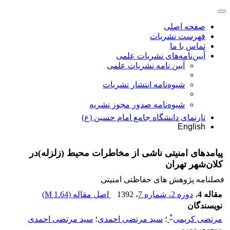
صفحه اصلی
فهرست نشریات
تماس با ما
آیین‌نامه‌های نشریات علمی
آیین نامه نشریات علمی
شیوه‌نامه انتشار نشریات
شیوهنامه صدور مجوز نشریه
تارنمای دانشگاه جامع امام حسین (ع)
English
پیامدهای امنیتی ناشی از مخاطرات محیط (زلزله)در
کلان‌شهر تهران
فصلنامه پژوهش های حفاظتی امنیتی
مقاله 4
،
دوره 2، شماره 7
، 1392
اصل مقاله (
1.64 M
)
نویسندگان
*
مرتضی کریمی
؛
سید مرتضی احمدی
؛
سید مرتضی احمدی