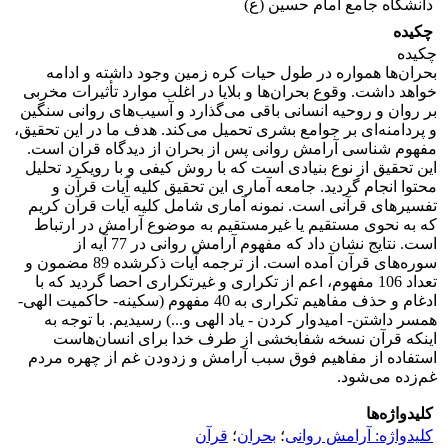
دانشگاه جامع امام حسین (ع)
چکیده
چکیده
بحران‌ها همواره در طول حیات کره زمین وجود داشته و ادامه
خواهد داشت. وقوع بحران‌ها و بلایا در اغلب موارد تأثیرات مخربی
بر روان و روحیه انسانی باقی می‌گذارد و آسیب‌های روانی سنگین
و پردامنه‌ای بر جوامع بشری تحمیل می‌کند. هدف ما در این تحقیق،
مفهوم شناسی آرامش روانی پس از بحران از دیدگاه قران است.
این تحقیق از نوع بنیادی است که با روش کیفی و با رویکرد تحلیل
محتوا انجام گردید. جامعه آماری این تحقیق کلیه آیات قرآن و
تفسیرهای قرآنی است. نمونه آماری شامل کلیه آیات قرآن کریم
که به نحوی مستقیم یا غیرمستقیم به موضوع آرامش در ارتباط
است. نتایج نشان داد که مفهوم آرامش روانی در 77 آیه از
سوره‌های قرآن آمده است. از ترجمه آیات ذکرشده 89 مضمون و
تعداد 106 مفهوم، اعم از تکراری و غیرتکراری احصا گردید که با
ادغام و حذف مفاهیم تکراری به 40 مفهوم (سکینه- حاکمیت الهی-
همسر داشتن- امیدوار کردن - یاد الهی و...) رسیدیم. با توجه به
اینکه قرآن نسخه شفابخشی از طرف خدا برای انسان‌هاست
استفاده از مفاهیم فوق سبب آرامش و زدودن غم از چهره مردم
غم‌زده می‌شود.
کلیدواژه‌ها
کلیدواژه: آرامش روانی
؛
بحران‌
؛
قرآن