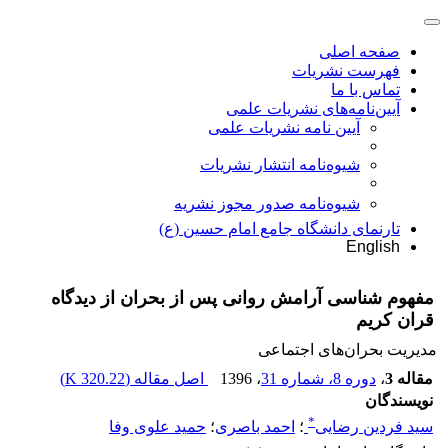
صفحه اصلی
فهرست نشریات
تماس با ما
آیین‌نامه‌های نشریات علمی
آیین نامه نشریات علمی
شیوه‌نامه انتشار نشریات
شیوهنامه صدور مجوز نشریه
تارنمای دانشگاه جامع امام حسین (ع)
English
مفهوم شناسی آرامش روانی پس از بحران از دیدگاه
قران کریم
مدیریت بحران‌های اجتماعی
مقاله 3
،
دوره 8، شماره 31
، 1396
اصل مقاله (
320.22 K
)
نویسندگان
*
سید فردین رضایی
؛
احمد باصری
؛
حمید علوی وفا