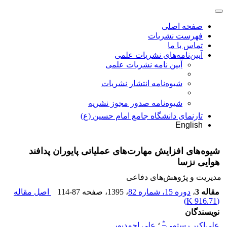
صفحه اصلی
فهرست نشریات
تماس با ما
آیین‌نامه‌های نشریات علمی
آیین نامه نشریات علمی
شیوه‌نامه انتشار نشریات
شیوهنامه صدور مجوز نشریه
تارنمای دانشگاه جامع امام حسین (ع)
English
شیوه‌های افزایش مهارت‌های عملیاتی پایوران پدافند
هوایی نزسا
مدیریت و پژوهش‌های دفاعی
مقاله 3
،
دوره 15، شماره 82
، 1395
، صفحه
114-87
اصل مقاله
)
916.71 K
(
نویسندگان
*
علی‌اکبر رستمی
؛
علی احمدپور