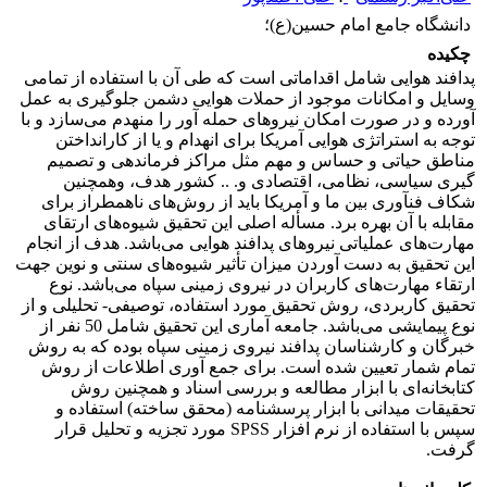
دانشگاه جامع امام حسین(ع)؛
چکیده
پدافند هوایی شامل اقداماتی است که طی آن با استفاده از تمامی
وسایل و امکانات موجود از حملات هوایی دشمن جلوگیری به عمل
آورده و در صورت امکان نیروهای حمله آور را منهدم می‌سازد و با
توجه به استراتژی هوایی آمریکا برای انهدام و یا از کارانداختن
مناطق حیاتی و حساس و مهم مثل مراکز فرماندهی و تصمیم
گیری سیاسی، نظامی، اقتصادی و. .. کشور هدف، وهمچنین
شکاف فنآوری بین ما و آمریکا باید از روش‌های ناهمطراز برای
مقابله با آن بهره برد. مسأله اصلی این تحقیق شیوه‌های ارتقای
مهارت‌های عملیاتی نیروهای پدافند هوایی می‌باشد. هدف از انجام
این تحقیق به دست آوردن میزان تأثیر شیوه‌های سنتی و نوین جهت
ارتقاء مهارت‌های کاربران در نیروی زمینی سپاه می‌باشد. نوع
تحقیق کاربردی، روش تحقیق مورد استفاده، توصیفی- تحلیلی و از
نوع پیمایشی می‌باشد. جامعه آماری این تحقیق شامل 50 نفر از
خبرگان و کارشناسان پدافند نیروی زمینی سپاه بوده که به روش
تمام شمار تعیین شده است. برای جمع آوری اطلاعات از روش
کتابخانه‌ای با ابزار مطالعه و بررسی اسناد و همچنین روش
تحقیقات میدانی با ابزار پرسشنامه (محقق ساخته) استفاده و
سپس با استفاده از نرم افزار SPSS مورد تجزیه و تحلیل قرار
گرفت.