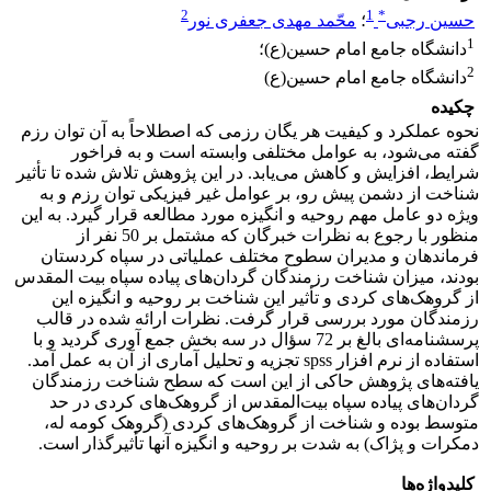
2
1
*
حسین رجبی
؛
محّمد مهدی جعفری نور
1
دانشگاه جامع امام حسین(ع)؛
2
دانشگاه جامع امام حسین(ع)
چکیده
نحوه عملکرد و کیفیت هر یگان رزمی که اصطلاحاً به آن توان رزم
گفته می‌شود، به عوامل مختلفی وابسته است و به فراخور
شرایط، افزایش و کاهش می‌یابد. در این پژوهش تلاش شده تا تأثیر
شناخت از دشمن پیش رو، بر عوامل غیر فیزیکی توان رزم و به
ویژه دو عامل مهم روحیه و انگیزه مورد مطالعه قرار گیرد. به این
منظور با رجوع به نظرات خبرگان که مشتمل بر 50 نفر از
فرماندهان و مدیران سطوح مختلف عملیاتی در سپاه کردستان
بودند، میزان شناخت رزمندگان گردان‌های پیاده سپاه بیت المقدس
از گروهک‌های کردی و تأثیر این شناخت بر روحیه و انگیزه این
رزمندگان مورد بررسی قرار گرفت. نظرات ارائه شده در قالب
پرسشنامه‌ای بالغ بر 72 سؤال در سه بخش جمع آوری گردید و با
استفاده از نرم افزار spss تجزیه و تحلیل آماری از آن به عمل آمد.
یافته‌های پژوهش حاکی از این است که سطح شناخت رزمندگان
گردان‌های پیاده سپاه بیت‌المقدس از گروهک‌های کردی در حد
متوسط بوده و شناخت از گروهک‌های کردی (گروهک کومه له،
دمکرات و پژاک) به شدت بر روحیه و انگیزه آنها تأثیرگذار است.
کلیدواژه‌ها