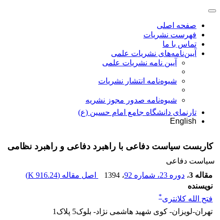
صفحه اصلی
فهرست نشریات
تماس با ما
آیین‌نامه‌های نشریات علمی
آیین نامه نشریات علمی
شیوه‌نامه انتشار نشریات
شیوهنامه صدور مجوز نشریه
تارنمای دانشگاه جامع امام حسین (ع)
English
کاربست سیاست دفاعی با راهبرد دفاعی و راهبرد نظامی
سیاست دفاعی
مقاله 3
،
دوره 23، شماره 92
، 1394
اصل مقاله (
916.24 K
)
نویسنده
*
فتح الله کلانتری
تهران-لویزان- کوی شهید هاشمی نژاد- بلوک5 پلاک1