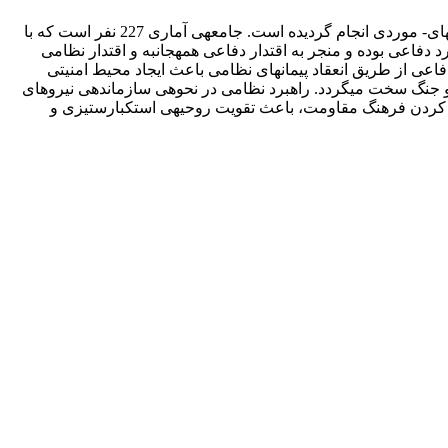
این تحقیق با هدف کاربست سیاست دفاعی با راهبرد دفاعی و راهبرد نظامی انجام شده است. پژوهش از نوع کاربردی بوده و به روش زمینه‎ای- موردی انجام گردیده است. جامعه‎ی آماری 227 نفر است که با
استفاده از فرمول کوکران، حجم نمونه‎ی 68 نفر تعیین شده است. سیاست دفاعی چندگانه و قابلیت‎محور راهنمای عمل و چارچوبی برای راهبرد دفاعی بوده و منجر به اقتدار دفاعی همه‎جانبه و اقتدار نظامی
قابلیت‎محور می‎گردد. اقتدار دفاعی و نظامی از طریق راهبرد بازدارندگی تهاجمی که رازآمیز و مبتنی بر ارعاب است، به‎دست می‎آید. سیاست دفاعی از طریق انعقاد پیمان‎های نظامی باعث ایجاد محیط امنیتی
کم‎خطر و همگرایی با سایر کشورهای جهان می‎شود. راهبرد دفاعی با به‎کارگیری مؤلفه‎های قدرت ملی مانع از به‎وجود آمدن تهدیدات نظامی و جنگ سخت می‎گردد. راهبرد نظامی در نحوه‎ی سازماندهی نیروهای
مسلح و انتخاب سیستم‏های جنگ‎افزار جهت اجرای مأموریت‎‎های محوله مؤثر می‎باشد. سیاست دفاعی ارزش‎محور و انسان‎محور علاوه بر نهادینه کردن فرهنگ مقاومت، باعث تقویت روحیه‎ی استکبارستیزی و