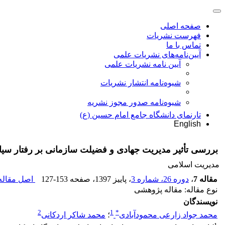
صفحه اصلی
فهرست نشریات
تماس با ما
آیین‌نامه‌های نشریات علمی
آیین نامه نشریات علمی
شیوه‌نامه انتشار نشریات
شیوهنامه صدور مجوز نشریه
تارنمای دانشگاه جامع امام حسین (ع)
English
بررسی تأثیر مدیریت جهادی و فضیلت سازمانی بر رفتار سی
مدیریت اسلامی
مقاله 7
،
دوره 26، شماره 3
، پاییز 1397
، صفحه
127-153
اصل مقاله 
نوع مقاله: مقاله پژوهشی
نویسندگان
2
1
*
محمد جواد زارعی محمودآبادی
؛
محمد شاکر اردکانی