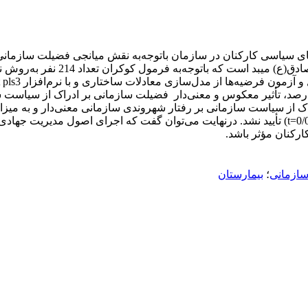
های سیاسی کارکنان در سازمان باتوجه‌به نقش میانجی فضیلت سازمان
جامعه آماری این پژوهش 480 نفر از
سازمانی (0/975=t) و رفتار شهروندی سازمانی بر رفتار سیاسی (0/023=t) تأیید نشد. درنهایت می‌توا
رکنان مؤثر باشد.
ازمانی
؛
بیمارستان