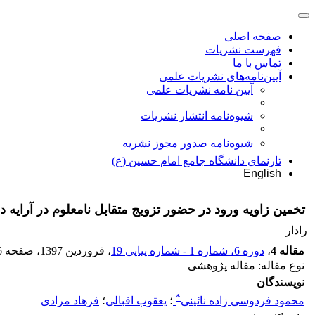
صفحه اصلی
فهرست نشریات
تماس با ما
آیین‌نامه‌های نشریات علمی
آیین نامه نشریات علمی
شیوه‌نامه انتشار نشریات
شیوهنامه صدور مجوز نشریه
تارنمای دانشگاه جامع امام حسین (ع)
English
تخمین زاویه ورود در حضور تزویج متقابل نامعلوم در آرایه د
رادار
مقاله 4
،
دوره 6، شماره 1 - شماره پیاپی 19
، فروردین 1397
، صفحه
6
نوع مقاله: مقاله پژوهشی
نویسندگان
*
محمود فردوسی زاده نائینی
؛
یعقوب اقبالی
؛
فرهاد مرادی