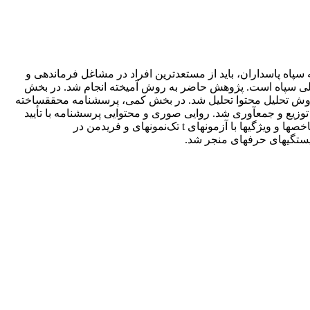
سپاه پاسداران، باید از مستعدترین افراد در مشاغل فرماندهی و
عالی سپاه است. پژوهش حاضر به روش آمیخته انجام شد. در بخش
 اشباع نظری و یافته­ها با روش تحلیل محتوا تحلیل شد. در بخش کمی، پرسشنامه­ محقق­ساخته
آموزشی با روش نمونه­گیری تصادفی، توزیع و جمع­آوری شد. روایی صوری و محتوایی پرسشنامه با تأیید
استاد راهنما و چند نفر از اعضای هیئت­علمی و روایی سازه نیز ازطریق تحلیل عاملی اکتشافی تأیید شد. بررسی وضعیت و اولویت­بندی ابعاد، شاخص­ها و ویژگی­ها با آزمون­های t تک‌نمونه­ای و فریدمن در