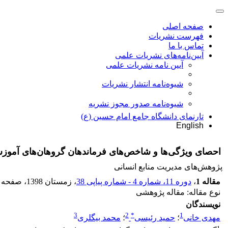
صفحه اصلی
فهرست نشریات
تماس با ما
آیین‌نامه‌های نشریات علمی
آیین نامه نشریات علمی
شیوه‌نامه انتشار نشریات
شیوهنامه صدور مجوز نشریه
تارنمای دانشگاه جامع امام حسین (ع)
English
احصای ویژگی‌ها و شاخص‌های فرماندهان گروهان‌های آموز
پژوهش‌های مدیریت منابع انسانی
مقاله 1
،
دوره 11، شماره 4 - شماره پیاپی 38
، زمستان 1398
، صفحه
نوع مقاله: مقاله پژوهشی
نویسندگان
3
2
*
1
مهدی خانی
؛
حمید رئیسی
؛
محمد بیگلری