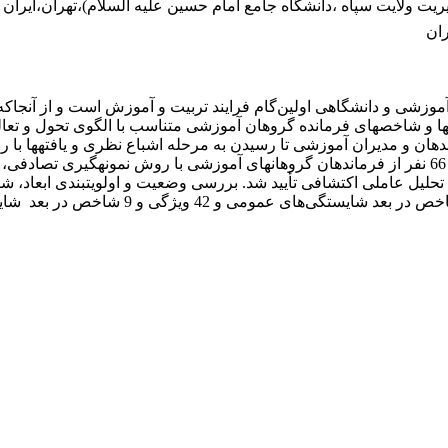
ت ولایت سپاه ،دانشگاه جامع امام حسین علیه السلام)،تهران،ایران
ران
آموزشی و دانشگاهی اولین‌گام فرایند تربیت و آموزش است و از آنجاکه 
ی­ها و شاخص­های فرمانده گروهان آموزشی متناسب با الگوی تحول و ت
ونه­گیری هدف­مند ازطریق مصاحبه با 12 نفر از فرماندهان و مدیران آموزشی تا رسیدن به مرحله­
که پایایی آن با استفاده از ضریب آلفای کرونباخ 88/0 محاسبه شد بین 66 نفر از فرماندهان گروهان­های 