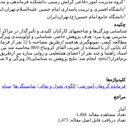
1
گروه مدیریت امور دفاعی گرایش زمینی ،دانشکده فرماندهی و مدیری
2
دانشگاه افسری و تربیت پاسداری امام حسین علیه‌السلام،تهران،ای
3
دانشگاه جامع امام حسین(ع)،تهران،ایران
چکیده
شناسایی ویژگی‌ها و شاخص­های کارکنان کلیدی و تأثیرگذار در مراکز 
مدیریتی بهره ببرد؛ هدف پژوهش حاضر، شناسایی و اولویت­بندی ویژگ
مطالعه­ کیفی، نم
نرم‌‌افزارspss25 انجام شد. نتایج پژوهش به شناسایی20 ویژگی و 8 شاخص در بعد شایستگی‌های عمومی و 42 ویژگی و 9 شاخص در بعد شایستگی­های حرفه­ای منجر شد.
کلیدواژه‌ها
فرمانده گروهان آموزشی
؛
الگوی تحول و تعالی
؛
شایستگی‌ها
؛
سپاه
مراجع
آمار
تعداد مشاهده مقاله: 1,494
تعداد دریافت فایل اصل مقاله: 1,473