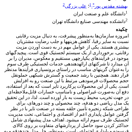
2
1
*
بهشته مقدس پور
؛
علی بزرگی
1
دانشگاه علم و صنعت ایران
2
دانشکده مهندسی صنایع دانشگاه تهران
چکیده
امروزه سازمان‌ها به‌منظور پیشرفت، به دنبال مزیت رقابتی
نسبت به سایر رقبا، کاهش هزینه­ها و جلب رضایت مشتریان
بیشتری هستند. یکی از عوامل مهم در به دست آوردن مزیت
رقابتی، برخورداری از یک سیستم لجستیک قوی است. پیچیدگی­های
موجود در فرآیندهای یکپارچه­ی مستقیم و معکوس، مدیران را بر
آن می­دارد تا شرکت­های ارائه­دهنده­ی خدمات لجستیکی طرف سوم
را به‌عنوان گزینه­ای مناسب در راستای برون­سپاری فرآیندها مدنظر
قرار دهند. همچنین با رشد جمعیت و گسترش شبکه­ی حمل­و­نقل
حجم محصولات فرسوده­ی مرتبط با این صنعت رو به افزایش
است. یکی از این محصولات پرکاربرد تایر است که بعد از استفاده،
دفع آن به‌صورت غیراصولی و نامناسب خسارات قابل‌ملاحظه‌ای
در جهت تخریب محیط زیست به بار آورده است. لذا، در این تحقیق
یک مدل ریاضی دو هدفه، چند محصولی و چند دوره­ای، برای
طراحی شبکه زنجیره تأمین حلقه بسته در صنعت تایر با در نظر
گرفتن عوامل پایداری اعم از اقتصادی و اجتماعی، تحت مدیریت
لجستیک طرف سوم ارائه می­شود. اهداف مدل پیشنهادی شامل
حداکثر کردن سود حاصل از پردازش­های متفاوت بر روی کالای
فرسوده و پایداری اجتماعی است. به‌منظور حل مدل چندهدفه و به