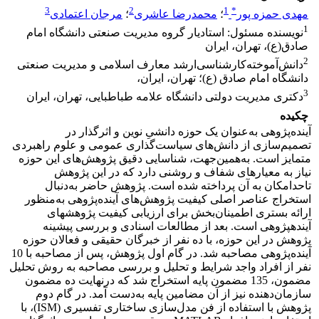
3
2
1
*
مهدی حمزه پور
؛
محمدرضا عاشری
؛
مرجان اعتمادی
1
نویسنده مسئول: استادیار گروه مدیریت صنعتی دانشگاه امام
صادق(ع)، تهران، ایران
2
دانش‌آموخته‌کارشناسی‌ارشد معارف اسلامی و مدیریت صنعتی
دانشگاه امام صادق (ع)؛ تهران، ایران،
3
دکتری مدیریت دولتی دانشگاه علامه طباطبایی، تهران، ایران
چکیده
آینده‌پژوهی به‌عنوان یک حوزه دانشیِ نوین و اثرگذار در
تصمیم‌سازی از دانش‌های سیاست‌گذاری عمومی و علوم راهبردی
متمایز است. به‌همین‌جهت، شناسایی دقیق پژوهش‌های این حوزه
نیاز به معیارهای شفاف و روشنی دارد که در این پژوهش
تاحدامکان به آن پرداخته شده است. پژوهش حاضر به‌دنبال
استخراج عناصر اصلی کیفیت پژوهش‌های آینده‌پژوهی به‌منظور
ارائه بستری اطمینان‌بخش برای ارزیابی کیفیت پژوهش‏های
آینده‏پژوهی است. بعد از مطالعات اسنادی و بررسی پیشینه
پژوهش در این حوزه، با ده نفر از خبرگان حقیقی و فعالان حوزه
آینده‌پژوهی مصاحبه شد. در گام اول پژوهش، پس از مصاحبه با 10
نفر از افراد واجد شرایط و تحلیل و بررسی مصاحبه به روش تحلیل‌
مضمون، 135 مضمون پایه استخراج شد که درنهایت ده مضمون
سازمان‌دهنده نیز از آن مضامین پایه به‌دست آمد. در گام دوم
پژوهش با استفاده از فن مدل‌سازی ساختاری تفسیری (ISM)، با