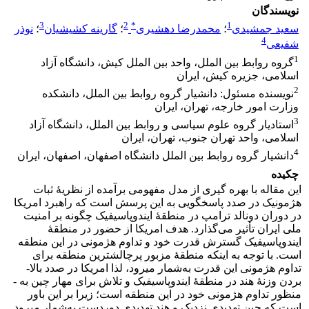
نویسندگان
3
2
*
1
سعید جمشیدی
؛
محمدرضا دهشیری
؛
گارینه کشیشیان
؛
نوذر
4
شفیعی
1
گروه روابط بین‎ الملل، واحد بین‌ الملل کیش، دانشگاه آزاد
اسلامی، جزیره کیش، ایران
2
نویسنده مسئول: دانشیار گروه روابط بین‌ الملل، دانشکده
وزارت امور خارجه، تهران، ایران
3
استادیار گروه علوم سیاسی و روابط بین‌ الملل، دانشگاه آزاد
اسلامی، واحد تهران جنوب، تهران، ایران
4
دانشیار گروه روابط بین‌ الملل دانشگاه اصفهان، اصفهان، ایران
چکیده
این مقاله با بهره­ گیری از مدل مفهومی برآمده از نظریۀ ثبات
هژمونیک در صدد پاسخ­گویی به این پرسش است که راهبرد امریکا
در دوران دونالد ترامپ در منطقۀ ایندوپاسیفیک چگونه بر امنیت
ملی ایران تأثیر می‌گذارد. هدف امریکا از حضور در منطقۀ
ایندوپاسیفیک گسترش قدرت خود و تداوم هژمونی در این منطقه
است. با توجه به اینکه منطقۀ مزبور پر­چالش­ترین منطقه برای
تداوم هژمونی این قدرت به‌شمار می­رود، لذا امریکا در صدد بالا­
بردن وزنۀ هند در منطقۀ ایندوپاسیفیک و تلاش برای مهار چین به ­
منظور تداوم هژمونی خود در این منطقه است؛ زیرا بر این باور
است که چین تهدیدی نزدیک و هند تهدیدی دوردست به‌شمار می­رود.