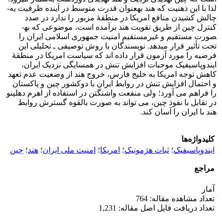
لذا با این ذهنیت که هند به­عنوان قدرت متوسط در آینده ظرفیت به­
چالش­ کشیدن منافع امریکا در منطقۀ مزبور را ندارد در صدد
کنترل چین از طریق تقویت هند برآمده است، موضوعی که به­
صورت مستقیم و غیر­مستقیم امنیت جمهوری اسلامی ایران را
تحت­ تأثیر قرار می­دهد. نویسندگان با روش توصیفی ـ تحلیلی این
فرضیه را مورد آزمون قرار داده ­اند که سیاست امریکا در منطقۀ
ایندوپاسیفیک موجبات افزایش تنش در همسایگی نزدیک ایران،
کاهش توجه امریکا به خلیج فارس، خروج هند از وضعیت عدم تعهد
و احتمال افزایش تنش در روابط ایران با دوکشور چین و پاکستان
را فراهم می­ آورد؛ ولی منفعت واشنگتن در استفاده از اهرم دهلی­نو
در تقابل با نفوذ چین، می­ تواند به­ صورت بالقوه گسترش روابط
هند با ایران را آسان کند.
کلیدواژه‌ها
ایندوپاسیفیک
؛
ثبات هژمونیک
؛
امریکا
؛
امنیت ملی ایران
؛
هند
؛
چین
مراجع
آمار
تعداد مشاهده مقاله: 764
تعداد دریافت فایل اصل مقاله: 1,231