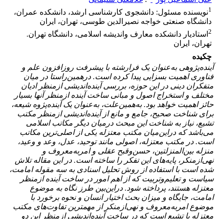
1
نویسنده مسئول: دانشجوی کارشناسی ارشد، دانشکده عمران،
دانشگاه صنعتی خواجه نصیرالدین طوسی، تهران، ایران
2
استادیار دانشکده معارف واندیشه اسلامی، دانشگاه تهران.
تهران، ایران
چکیده
آینده‌پژوهی به‌عنوان یک فرارشته با پیشرفت روزافزون علم و
فناوری اهمیت بسزایی‌ پیدا کرده است. درهمین‌راستا در میان
متفکران دینی در این حوزه، بررسی آینده‌اندیشی ازمنظر ادیان
مختلف و استخراج اصول و مبانی ساخت آینده ازمنظر آنها بسیار
حائز اهمیت خواهد بود. به‌همین‌علت، به‌عنوان یک آینده‌پژوه شیعه،
برای شناخت صحیح، جامع و مانع از آینده‌اندیشی ازمنظر مکتب
تشیع، نیاز به شناخت این مبحث درمیان دیگر مکاتب اسلامی
می‌باشد که دراین‌میان مکتب معتزله یکی از اصلی‌ترین مکاتب
است. در مکتب معتزله، اصولی مانند توحید، عدل، وعد و وعید،
منزله بین‌المنزلتین، حسن‌وقبح عقلی و امر‌به‌معروف و
نهی‌ازمنکر، پایه‌های این تفکر را ساخته است. در این مقاله تلاش
شده است با استفاده از روش تحلیل اسنادی به سه مقوله امامت،
سیاست و تعلیم‌وتربیت که از اهم امور در ساخت آینده ازمنظر
معتزله هستند، پرداخته شود. دراین‌بین طرز نگاه به موضوع
امامت، جایگاه و میزان بحث اختیار انسان و نحوه برخورد با
موضوع امر‌به‌معروف و نهی‌ازمنکر از مهم
ترین تفاوت‌های مکتب
معتزله با تشیع است که در ساخت آینده‌اندیشی ازمنظر این دو