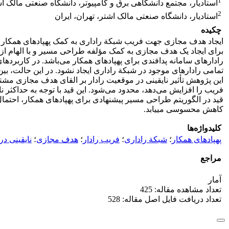
1
استادیار، مجتمع دانشگاهی برق و کامپیوتر، دانشگاه صنعتی مالک اش
2
استادیار، دانشگاه صنعتی مالک اشتر، تهران، ایران
چکیده
ایجاد هدف مجازی جهت فریب شبکة راداری به کمک پهپادهای همکار به‌
برای ایجاد یک هدف مجازی به کمک مؤلفه طراحی مسیر و با الهام از
رادارهای سامانه پدافندی برای پهپادهای همکار می‌باشد. در کاربرد
تمامی رادارهای موجود در شبکة راداری ایجاد نشود. در این حالت، ب
این پژوهش تأثیر نایقینی در موقعیت رادار بر القای هدف مجازی مش
فریب را افزایش می‌دهد، محدود می‌شود. این قید با توجه به حداکثر 
قید در الگوریتم طراحی مسیر پیشنهادی برای پهپادهای همکار، احتما
کاهش محسوسی می­یابد.
کلیدواژه‌ها
پهپادهای همکار
؛
شبکة راداری
؛
فریب رادار
؛
هدف مجازی
؛
نایقینی در
مراجع
آمار
تعداد مشاهده مقاله: 425
تعداد دریافت فایل اصل مقاله: 528