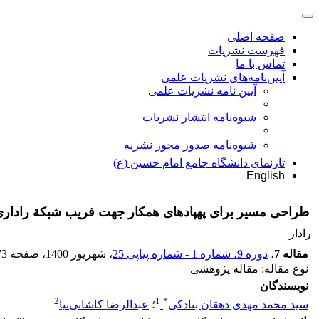
صفحه اصلی
فهرست نشریات
تماس با ما
آیین‌نامه‌های نشریات علمی
آیین نامه نشریات علمی
شیوه‌نامه انتشار نشریات
شیوهنامه صدور مجوز نشریه
تارنمای دانشگاه جامع امام حسین (ع)
English
طراحی مسیر برای پهپادهای همکار جهت فریب شبکة راداری 
رادار
مقاله 7
،
دوره 9، شماره 1 - شماره پیاپی 25
، شهریور 1400
، صفحه
73
نوع مقاله: مقاله پژوهشی
نویسندگان
2
1
*
سید محمد مهدی دهقان بنادکی
؛
عبدالرضا کاشانی‌نیا