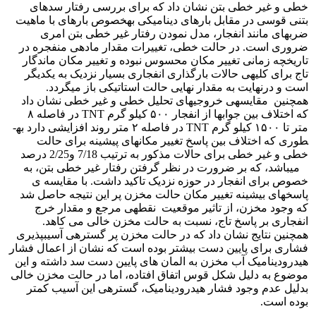
خطی و غیر خطی بتن نشان داد که برای بررسی رفتار سدهای
بتنی قوسی در مقابل بارهای دینامیکی به­خصوص بارهای با ماهیت
ضربه­ای مانند انفجار، مدل نمودن رفتار غیر خطی بتن امری
ضروری است. در حالت خطی، تغییرات مقدار ماده­ی منفجره در
تاریخچه زمانی تغییر مکان محسوس نبوده و تغییر مکان ماندگار
تاج برای کلیه­ی حالات بارگذاری انفجاری بسیار نزدیک به یکدیگر
است و درنهایت به مقدار نهایی حالت استاتیکی باز می­گردد.
همچنین مقایسه­ی خروجی­های تحلیل خطی و غیر خطی نشان داد
که اختلاف بین جواب­ها از انفجار ۵۰۰ کیلو گرم TNT در فاصله ۸
متر تا ۱۵۰۰ کیلو گرم TNT در فاصله ۲ متر روند افزایشی دارد به­
طوری که اختلاف بین پاسخ تغییر مکان­های پیشینه برای حالت
خطی و غیر خطی برای حالات مذکور به ترتیب 7/18 و2/25 درصد
می­باشد، که بر ضرورت در نظر گرفتن رفتار غیر خطی بتن، به
خصوص برای انفجار در حوزه نزدیک تاکید داشت. با مقایسه ی
پاسخ­های بیشینه تغییر مکان حالت مخزن پر این نتیجه حاصل شد
که وجود مخزن، از تاثیر موقعیت نقطه­ی مرجع و مقدار خرج
انفجاری بر پاسخ تاج، نسبت به حالت مخزن خالی می کاهد.
همچنین نتایج نشان داد که در حالت مخزن پر گستره­ی آسیب­پذیری
فشاری برای پایین دست بیشتر بوده است که نشان از اعمال فشار
هیدرودینامیک آب مخزن به المان های پایین دست سد داشته و این
موضوع به دلیل شکل قوس اتفاق افتاده، اما در حالت مخزن خالی
بدلیل عدم وجود فشار هیدرودینامیک، گستره­ی این آسیب کمتر
بوده است.