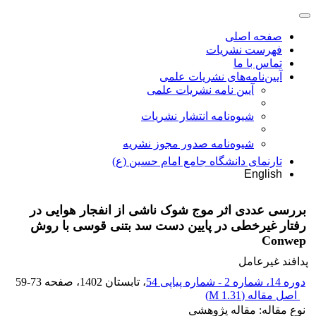
صفحه اصلی
فهرست نشریات
تماس با ما
آیین‌نامه‌های نشریات علمی
آیین نامه نشریات علمی
شیوه‌نامه انتشار نشریات
شیوهنامه صدور مجوز نشریه
تارنمای دانشگاه جامع امام حسین (ع)
English
بررسی عددی اثر موج شوک ناشی از انفجار هوایی در
رفتار غیرخطی در پایین دست سد بتنی قوسی با روش
Conwep
پدافند غیرعامل
دوره 14، شماره 2 - شماره پیاپی 54
، تابستان 1402
، صفحه
59-73
اصل مقاله (
1.31 M
)
نوع مقاله: مقاله پژوهشی