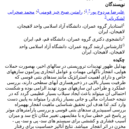
نویسندگان
2
1
*
علیرضا مردوخ پور
؛
رامتین صبح خیز فومنی
؛
محمد صحرایی
3
لشکریانی
1
استادیار گروه عمران، دانشگاه آزاد اسلامی واحد لاهیجان،
لاهیجان، ایران
2
دانشجوی دکتری گروه عمران، دانشگاه قم، قم، ایران
3
کارشناس ارشد گروه عمران، دانشگاه آزاد اسلامی واحد
لاهیجان، لاهیجان، ایران
چکیده
به­دلیل ظهور تهدیدات تروریستی در سال­های اخیر، به­صورت حملات
هوایی، انفجار ناگهانی مهمات و عوامل انتحاری پیرامون سازه­های
خاص و دارای اهمیت استراتژیک مانند سدهای بتنی قوسی که
ظرفیت بسیار بالایی در ذخیره­سازی آب­های سطحی دارند، بررسی
عملکرد و طراحی این سازه­های مورد تهدید الزامی بوده و شکست
احتمالی آن می­تواند باعث ایجاد سیلاب بسیار عظیمی گردد که در
نتیجه خسارات مالی و جانی بسیار زیادی را می­تواند به پایین دست
وارد کند. لذا هدف این تحقیق شناسایی ماهیت انفجار به­همراه
بررسی آسیب­پذیری سدهای بتنی قوسی و بررسی پارامترهای موثر
بر پاسخ غیر خطی سازه با مقایسه­ی تغییر مکان تاج سد و میزان
آسیب فشاری و کششی برای سیستم های سد- پی و سد- پی -
مخزن در اثر انفجار می­باشد. نتایج آنالیز حساسیت برای رفتار