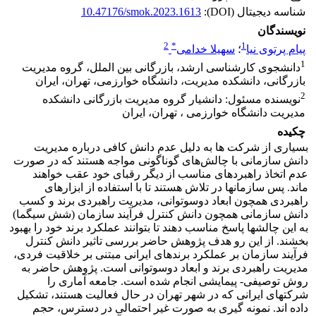
شناسه دیجیتال (DOI):
10.47176/smok.2023.1613
نویسندگان
2
*
1
پیام پرتوی نیا
؛
سهیلا خدامی
1
دانشجوی کارشناسی ارشد، بازرگانی بین‏ الملل، گروه مدیریت
بازرگانی، دانشکده مدیریت، دانشگاه خوارزمی، تهران، ایران
2
نویسنده مسئول: دانشیار گروه مدیریت بازرگانی دانشکده
مدیریت دانشگاه خوارزمی ، تهران، ایران
چکیده
بسیاری از شرکت ها به دلیل عدم دانش کافی درباره مدیریت
دانش سازمانی با چالش‌های گوناگونی مواجه هستند که در صورت
عدم اتخاذ راهبردهای مناسب از دیگر رقبای خود عقب خواهند
ماند. پس سازمان‏ها در تلاش هستند تا با استفاده از ابزارهای
راهبردی همچون ابعاد دوسوتوانی، مدیریت راهبردی برند و کسب
دانش سازمانی همچون دانش کنترل فرآیند سازمان (شش سیگما)
به این چالش‏ها پاسخ مناسب دهند تا بتوانند عملکرد برند خود را بهبود
بخشند. از این رو هدف پژوهش حاضر بررسی تاثیر دانش کنترل
فرآیند سازمان بر عملکرد برندهای ایرانی مبتنی بر خلاقیت فردی،
مدیریت راهبردی برند و ابعاد دوسوتوانی است. پژوهش حاضر به
روش توصیفی- پیمایشی انجام شده است. جامعه آماری را
شرکت‏های ایرانی که در شهر تهران در حال فعالیت هستند، تشکیل
داده ‏اند. نمونه ‏گیری به صورت غیر احتمالی در دسترس، حجم