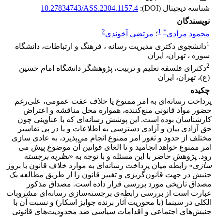
شناسه دیجیتال (DOI):
10.27834743/ASS.2304.1157.4
نویسندگان
2
1
*
محمود مرادی
؛
مرتضی آخوندی
1
دانشجوی دکتری مدیریت رسانه ، فرهنگ و ارتباطات، دانشگاه
سوره ، تهران، ایران
2
دکترای فلسفه تعلیم و تربیت، پژوهشگر دانشگاه امام حسین
(ع)، تهران، ایران
چکیده
پرداخت رسانه‌ای به امر ممنوع یا خلاف عفت عمومی، علی‌رغم
حضور مواد قانونی منع‌کننده، همواره محل مناقشه و اعتراض
کارشناسان بوده است. این پوشش رسانه‌ای که با عناوینی چون
حق آزادی بیان و آزادی دسترسی به اطلاعات و یا در پی تفاسیر
مختلف از حدود و ثغور امر ممنوع انجام می‌پذیرد، به عادی سازی
امر ممنوع خواهد انجامید و تا الغای قوانین آن موضوع پیش می­‌
رود. پژوهش حاضر با این مسئله و با توجه به «
نظریه برجسته
سازی
» رابطه میان پرداخت رسانه‌ای به موارد خلاف قانون با بروز
جنبش‌ در جهت قانون­‌گریزی و تغییر قانون را از طریق مطالعه یک
مصداق تاریخی مورد بررسی قرار داده است. مصداق مذکور
عبارت است از بررسی رابطه‌ی برجسته­‌سازی رسانه‌ای مشروبات
الکلی در سینما (با محوریت آثار برنده جوایز اسکار) و نسبت آن با
جنبش‌های اجتماعی و اقدامات سیاسی ضد محدودیت‌های قانونی