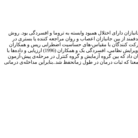
ازان دارای اختلال همبود وابسته به تروما و افسردگی بود. روش
آزمون با گروه کنترل همراه با دوره‌ی پیگیری دو ماهه بود. نمونه شامل 24 نفر که به روش هدفمند از بین جانبازان اعصاب و روان مراجعه کننده یا بستری در
 آزمایش و کنترل گمارده شدند. شرکت کنندگان با مقیاس-های حساسیت اضطرابی ریس و همکاران
(1986)، فراشناختها و فرا هیجان‌های مثبت بیر و مونتا (2010)، ضربه رویداد- تجدیدنظر شده ویز و مارمار (1997)، اختلال استرس‌پس‌ازضربه ویرایش نظامی، افسردگی بک و همکاران (1996) ارزیابی و داده‌ها با
یه‌وتحلیل قرار گرفت. نتایج حاصل از تحلیل نشان داد که بین گروه آزمایش و گروه کنترل در مرحله‌ی پیش-آزمون
پیگیری تفاوت معناداری وجود دارد (05/0> P) و تفاوتها از پس‌آزمون به پیگیری معنادار نیستند (05/0p> ) به این معنا که ثبات درمان در طول زمانحفظ شد..بنابراین مداخله‌ی درمانی