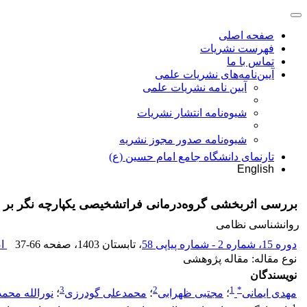
صفحه اصلی
فهرست نشریات
تماس با ما
آیین‌نامه‌های نشریات علمی
آیین نامه نشریات علمی
شیوه‌نامه انتشار نشریات
شیوهنامه صدور مجوز نشریه
تارنمای دانشگاه جامع امام حسین (ع)
English
بررسی اثربخشی گروه‌درمانی فراتشخیصی یکپارچه نگر بر ف
روانشناسی نظامی
دوره 15، شماره 2 - شماره پیاپی 58
، تابستان 1403
، صفحه
37-66
اص
نوع مقاله: مقاله پژوهشی
نویسندگان
3
2
1
*
مهدی ایمانی
؛
مجتبی ظهرابی
؛
محمدعلی گودرزی
؛
نورالله محم