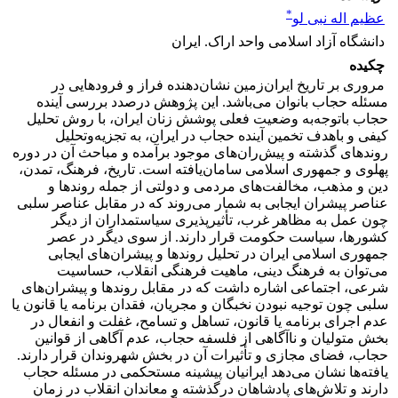
*
عظیم اله نبی لو
دانشگاه آزاد اسلامی واحد اراک. ایران
چکیده
مروری بر تاریخ ایران‌زمین نشان‌دهنده فراز و فرودهایی در
مسئله حجاب بانوان می‌باشد. این پژوهش درصدد بررسی آینده
حجاب باتوجه‌به وضعیت فعلی پوشش زنان ایران، با روش تحلیل
کیفی و باهدف تخمین آینده حجاب در ایران، به تجزیه‌وتحلیل
روندهای گذشته و پیش‌ران‌های موجود برآمده و مباحث آن در دوره
پهلوی و جمهوری اسلامی سامان‌یافته است. تاریخ، فرهنگ، تمدن،
دین و مذهب، مخالفت‌های مردمی و دولتی از جمله روندها و
عناصر پیشران ایجابی به شمار می‌روند که در مقابل عناصر سلبی
چون عمل به مظاهر غرب، تأثیرپذیری سیاستمداران از دیگر
کشورها، سیاست حکومت قرار دارند. از سوی دیگر در عصر
جمهوری اسلامی ایران در تحلیل روندها و پیشران‌های ایجابی
می‌توان به فرهنگ دینی، ماهیت فرهنگی انقلاب، حساسیت
شرعی، اجتماعی اشاره داشت که در مقابل روندها و پیشران‌های
سلبی چون توجیه نبودن نخبگان و مجریان، فقدان برنامه یا قانون یا
عدم اجرای برنامه یا قانون، تساهل و تسامح، غفلت و انفعال در
بخش متولیان و ناآگاهی از فلسفه حجاب، عدم آگاهی از قوانین
حجاب، فضای مجازی و تأثیرات آن در بخش شهروندان قرار دارند.
یافته‌ها نشان می‌دهد ایرانیان پیشینه مستحکمی در مسئله حجاب
دارند و تلاش‌های پادشاهان درگذشته و معاندان انقلاب در زمان