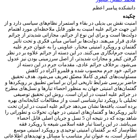
دانشکده پیامبر اعظم
چکیده
امنیت نقش بی بدیلی در بقاء و استمرار نظام‌های سیاسی دارد و از
این جهت جرائم علیه امنیت به طور قابل ملاحظه‌ای مورد اهتمام
دولت‌ها است و برای این نوع از جرائم، مجازاتی شدیدتر از جرائم
عادی قرار می‌هند. دولت‌ها بر اساس مبانی فکری و تحت تأثیر
گفتمان و رویکرد امنیتی مختار، عناوینی را به عنوان جرم علیه
امنیت جرم‌انگاری می‌کنند. در این دسته از جرائم علاوه بر در نظر
گرفتن کیفر و مجازات شدیدتر، از اصل سرزمینی بودن نیز عدول
می‌شود. برخلاف جرائم عادی، مقدمات جرم در این دسته از
جرائم، خود جرم محسوب شده و قلمرو اکراه در کاهش
مسئولیت‌های کیفری کاملا مضیّق تعریف می‌شود. هدف تحقیق
حاضر بررسی شرایط تاریخی ایران بر اساس تطبیق بر رویکرد‌ها و
گفتمان‌های امنیتی جهان به منظور احصاء تبارها و نسل‌های مطرح
در جرائم علیه امنیت در ایران است. روش این تحقیق توصیفی
تحلیلی با رویکرد تبارشناسی است و از مطالعات کتابخانه‌ای بهره
برده است. یافته‌ها نشان می‌دهد جرائم علیه امنیت در ایران تحت
تأثیر رویکردها و گفتمان‌های امنیتی در جهان، تحولات و تطوراتی را
شاهد بوده که در نتیجه آن 5 نسل و جریان اصلی قابل احصاء
می‌باشد. در این راستا تبار فقه اسلامی شیعه با رویکرد فقه
نظام‌ساز که بر گفتمان امنیتی توحیدی و رویکرد امنیتی موسع
استوار است، به عنوان تبار متناسب با مسائل و تهدیدهای اطلاعاتی