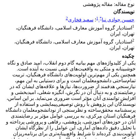
نوع مقاله: مقاله پژوهشی
نویسندگان
2
1
*
حسین جوادی نیا
؛
سعید فخاری
1
استادیار گروه آموزش معارف اسلامی، دانشگاه فرهنگیان،
تهران، ایران
2
استادیار، گروه آموزش معارف اسلامی، دانشگاه فرهنگیان،
تهران، ایران.
چکیده
یکی از کلیدواژه‌های مهم بیانیه گام دوم انقلاب، امید صادق و نگاه
خوشبینانه و متکی به واقعیت‌های عینی نسبت به آینده است.
همچنین یکی از مهم‌ترین اولویت‌های دانشگاه فرهنگیان، تربیت
تمام‌ساحتی دانشجومعلمان است و برای دستیابی به این مهم،
نیازسنجیِ هدفمند از ضرورت‌ها، نیازها و علاقه‌های ایشان که در
رضایتمندی و به دنبال آن در نگرش، انگیزه شغلی، امیدبخشی و
افزایش توانمندی آنان مؤثر است ضروری می‌نماید. بر این اساس،
نویسندگان این پژوهش با روش توصیفی‌پیمایشی و استفاده از
پرسشنامه محقق‌ساخته و نظرسنجی از نودانشجومعلمان دانشگاه
فرهنگیان استان مرکزی، به بررسی عوامل مؤثر بر رضایتمندی
آنان در حوزه‌های آموزشی، پژوهشی، رفاهی و پرورشی پرداخته و
با تحلیل دقیق داده‌های آماری، این عوامل را از نظرگاه ایشان
اولویت‌بندی کرده‌اند تا شرایط واقع‌بینانه‌تری برای برنامه‌ریزان