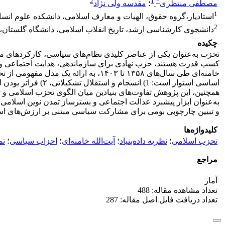
2
1
*
مصطفی منتظری
؛
مقدسه ولی نژاد
1
استادیار،گروه حقوق، الهیات و معارف اسلامی، دانشکده علوم انسان
2
دانشجوی کارشناسی ارشد، تاریخ انقلاب اسلامی، دانشگاه گلستان، 
چکیده
تحزب به‌عنوان یکی از عناصر کلیدی نظام‌های سیاسی، کارکردهای مت
کسب قدرت هستند، حزب نهادی برای سازماندهی، هدایت اجتماعی و تق
خامنه‌ای طی سال‌های ۱۳۵۸ تا ۱۴۰۳، 
همچنین، این پژوهش تفاوت‌های بنیادین میان الگوی تحزب اسلامی و 
به‌عنوان ابزار پیشبرد عدالت اجتماعی و بسترساز تمدن نوین اسلامی
و تبیین چارچوبی بومی برای مشارکت سیاسی مبتنی بر ارزش‌های اس
کلیدواژه‌ها
تحزب اسلامی
؛
نظریه داده‌بنیاد
؛
آیت‌الله خامنه‌ای
؛
احزاب سیاسی
؛
تم
مراجع
آمار
تعداد مشاهده مقاله: 488
تعداد دریافت فایل اصل مقاله: 287