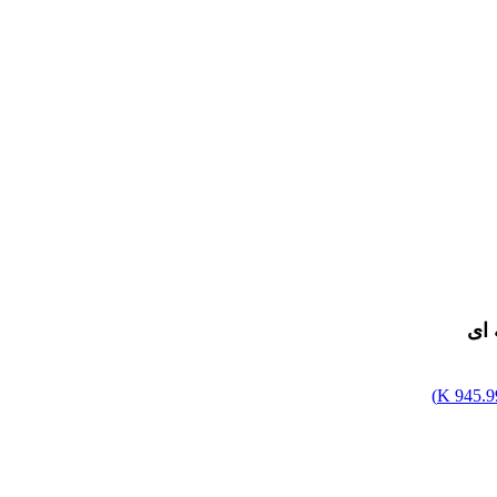
 ای
)
945.99