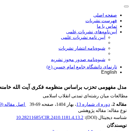
صفحه اصلی
فهرست نشریات
تماس با ما
آیین‌نامه‌های نشریات علمی
آیین نامه نشریات علمی
شیوه‌نامه انتشار نشریات
شیوهنامه صدور مجوز نشریه
تارنمای دانشگاه جامع امام حسین (ع)
English
مدل مفهومی تحزب براساس منظومه فکری آیت الله خامنه
مطالعات میان‌ رشته‌ای تمدنی انقلاب اسلامی
مقاله 2
،
دوره 4، شماره 13
، بهار 1404
، صفحه
39-69
اصل مقاله (
 K
نوع مقاله: مقاله پژوهشی
شناسه دیجیتال (DOI):
10.28211685/CIR.2410.1181.4.13.2
نویسندگان