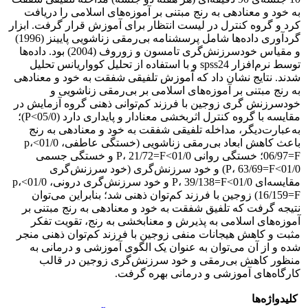
به خود و معنادهی به رنج مبتنی بر آموزه‌های اسلامی را دریافت
کرد و گروه کنترل در لیست انتظار برای آموزش قرار گرفت. ابزار
گردآوری داده‌ها شامل پرسشنامه بی‌رمقی زناشویی پایینز (1996)
و مقیاس خودسرزنش‌گری تامسون و زوروف (2004) بود. داده‌ها
توسط نرم‌افزار spss24 و با استفاده از تحلیل کوواریانس تحلیل
شدند. نتایج نشان داد که آموزش تلفیقی شفقت به خود و معنادهی
به رنج مبتنی بر آموزه‌های اسلامی بر بی‌رمقی زناشویی و
خودسرزنش گری زوجین با فرزند کم‌توانی ذهنی گروه آزمایش در
مقایسه با گروه کنترل اثربخشی معنادار و پایداری دارد (05/0>P)؛
به‌عبارت‌دیگر، مداخله تلفیقی شفقت به خود و معنادهی به رنج
باعث کاهش ابعاد بی‌رمقی زناشویی (خستگی عاطفی، 01/0>p،
06/97=F؛ خستگی روانی 01/0>P، 21/72=F و خستگی جسمی
01/0>P، 63/69=F) و خود سرزنش‌گری (خود سرزنش‌گری
مقایسه‌ای 01/0>P، 39/138=F و خود سرزنش‌گری درونی، 01/0>p،
16/159=F) زوجین با فرزند کم‌توان ذهنی شد؛ بنابراین می‌توان
نتیجه گرفت که تلفیق شفقت به خود و معنادهی به رنج مبتنی بر
آموزه‌های اسلامی به پذیرش و معنابخشی به رنج، تقویت تفکر
مثبت و کاهش هیجانات منفی زوجین با فرزند کم‌توان ذهنی منجر
شده و از آن می‌توان به عنوان یک الگوی آموزشی و درمانی به
منظور کاهش بی‌رمقی و خود سرزنش‌گری زوجین در قالب
کارگاه‌های آموزشی و درمانی بهره گرفت.
کلیدواژه‌ها