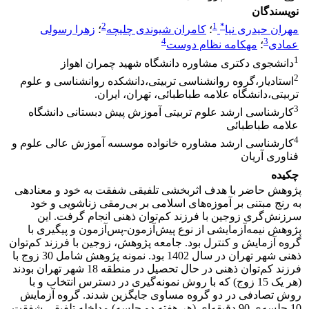
نویسندگان
2
1
*
مهران حیدری نیا
؛
کامران شیوندی چلیچه
؛
زهرا رسولی
4
3
عمادی
؛
مهکامه نظام دوست
1
دانشجوی دکتری مشاوره دانشگاه شهید چمران اهواز
2
استادیار،گروه روانشناسی تربیتی،دانشکده روانشناسی و علوم
تربیتی،دانشگاه علامه طباطبائی، تهران، ایران.
3
کارشناسی ارشد علوم تربیتی آموزش پیش دبستانی دانشگاه
علامه طباطبائی
4
کارشناسی ارشد مشاوره خانواده موسسه آموزش عالی علوم و
فناوری آریان
چکیده
پژوهش حاضر با هدف اثربخشی تلفیقی شفقت به خود و معنادهی
به رنج مبتنی بر آموزه‌های اسلامی بر بی‌رمقی زناشویی و خود
سرزنش‌گری زوجین با فرزند کم‌توان ذهنی انجام گرفت. این
پژوهش نیمه‌آزمایشی از نوع پیش‌آزمون-پس‌آزمون و پیگیری با
گروه آزمایش و کنترل بود. جامعه پژوهش، زوجین با فرزند کم‌توان
ذهنی شهر تهران در سال 1402 بود. نمونه پژوهش شامل 30 زوج با
فرزند کم‌توان ذهنی در حال تحصیل در منطقه 18 شهر تهران بودند
(هر یک 15 زوج) که با روش نمونه‌گیری در دسترس انتخاب و با
روش تصادفی در دو گروه مساوی جایگزین شدند. گروه آزمایش
10 جلسه‌ی 90 دقیقه‌ای (هر هفته دو جلسه) مداخله تلفیقی شفقت