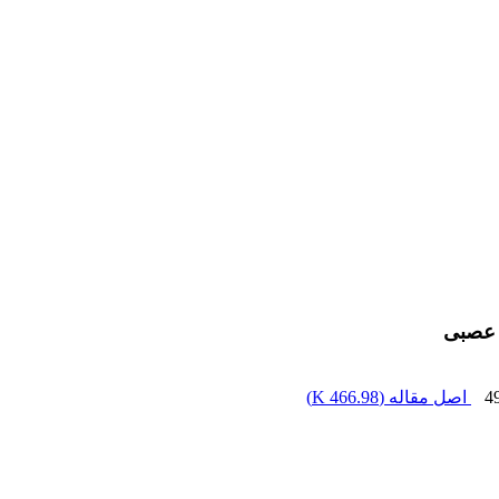
ی عصبی
4
اصل مقاله (
466.98 K
)