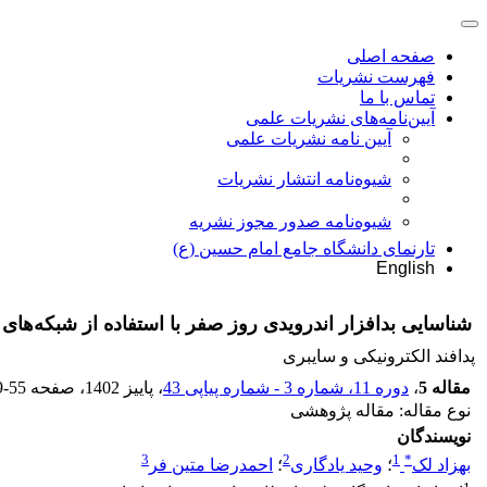
صفحه اصلی
فهرست نشریات
تماس با ما
آیین‌نامه‌های نشریات علمی
آیین نامه نشریات علمی
شیوه‌نامه انتشار نشریات
شیوهنامه صدور مجوز نشریه
تارنمای دانشگاه جامع امام حسین (ع)
English
شناسایی بدافزار اندرویدی روز صفر با استفاده از شبکه‌ها
پدافند الکترونیکی و سایبری
مقاله 5
،
دوره 11، شماره 3 - شماره پیاپی 43
، پاییز 1402
، صفحه
9-55
نوع مقاله: مقاله پژوهشی
نویسندگان
3
2
1
*
بهزاد لک
؛
وحید یادگاری
؛
احمدرضا متین فر