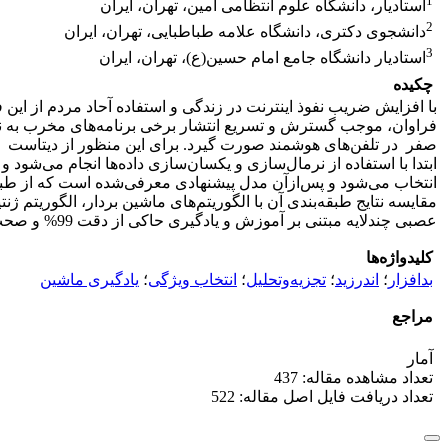
1
استادیار، دانشگاه علوم انتظامی امین، تهران، ایران
2
دانشجوی دکتری، دانشگاه علامه طباطبایی، تهران، ایران
3
استادیار دانشگاه جامع امام حسین(ع)، تهران، ایران
چکیده
با افزایش ضریب نفوذ اینترنت در زندگی و استفاده آحاد مردم از این
فراوان، موجب گسترش و تسریع انتشار برخی برنامه‌های مخرب به نا
انتخاب می‌شود و پس‌ازآن مدل پیشنهادی معرفی‌شده است که از طبقه 
مقایسه نتایج طبقه‌بندی آن با الگوریتم‌های ماشین بردار، الگوریتم ژ
عصبی چندلایه مبتنی بر آموزش و یادگیری حاکی از دقت 99% و صحت 98% است.
کلیدواژه‌ها
بدافزار
؛
اندرزید
؛
تجزیه‌وتحلیل
؛
انتخاب ویژگی
؛
یادگیری ماشین
مراجع
آمار
تعداد مشاهده مقاله: 437
تعداد دریافت فایل اصل مقاله: 522