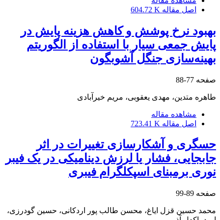
مشاهده مقاله
اصل مقاله
604.72 K
بهبود نرخ پوشش و کاهش هزینه پایش در
پایش جمعی سیار با استفاده از الگوریتم
بهینه‌سازی جنگل آشوبگون
صفحه
77-88
طاهره متدین، مهدی یعقوبی، مریم خیرآبادی
مشاهده مقاله
اصل مقاله
723.41 K
حسگری و آشکارسازی تغییرات در اثر
جابجایی، فشار یا لرزش دینامیکی در یک فیبر
نوری برمبنای اسپکلگرام فیبری
صفحه
89-99
محمد حسین قزل ایاغ، محسن طالب پور اردکانی، حسین گودرزی،
امید پاکدل آذر