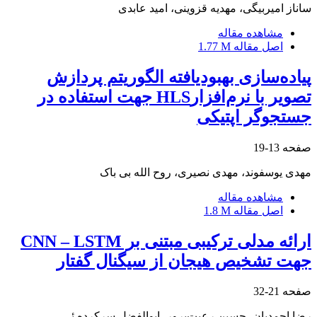
ساناز امیربیگی، مهدیه قزوینی، امید عابدی
مشاهده مقاله
اصل مقاله
1.77 M
پیاده‌سازی بهبودیافته الگوریتم پردازش
تصویر با نرم‌افزارHLS جهت استفاده در
جستجوگر اپتیکی
صفحه
13-19
مهدی یوسفوند، مهدی نصیری، روح الله بی باک
مشاهده مقاله
اصل مقاله
1.8 M
ارائه مدلی ترکیبی مبتنی بر CNN – LSTM
جهت تشخیص هیجان از سیگنال گفتار
صفحه
21-32
رضا احمدیان، حسین رعیت‌پرور، ابوالفضل سرکرده ئی