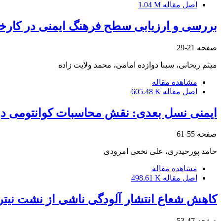
اصل مقاله
1.04 M
بررسی و ارزیابی سطح فرهنگ ایمنی در کارخانه ف
صفحه
21-29
میثم ریحانی، سینا دوازده امامی، محمد ولایت زاده
مشاهده مقاله
اصل مقاله
605.48 K
ایمنی نسل بعدی: نقش محاسبات کوانتومی د
صفحه
55-61
حامد پورحیدری، علی نخعی امرودی
مشاهده مقاله
اصل مقاله
498.61 K
کاهش شعاع انتشار آلودگی ناشی از نشت نیتروژن تترا اکسید 
صفحه
47-53