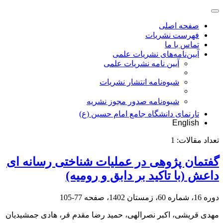
صفحه اصلی
فهرست نشریات
تماس با ما
آیین‌نامه‌های نشریات علمی
آیین نامه نشریات علمی
شیوه‌نامه انتشار نشریات
شیوهنامه صدور مجوز نشریه
تارنمای دانشگاه جامع امام حسین (ع)
English
تعداد مقالات:
1
گفتمان پژوهی در عملیات شناختی رسانه ای
داعش (با تاکید بر دابق و رومیه)
دوره 16، شماره 60، زمستان 1402، صفحه
77-105
مهدی قریشی، اکبر نصرالهی، حمید رضا مقدم فر، هادی جمشیدیان