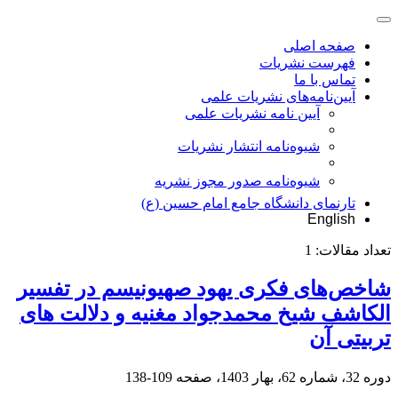
صفحه اصلی
فهرست نشریات
تماس با ما
آیین‌نامه‌های نشریات علمی
آیین نامه نشریات علمی
شیوه‌نامه انتشار نشریات
شیوهنامه صدور مجوز نشریه
تارنمای دانشگاه جامع امام حسین (ع)
English
تعداد مقالات:
1
شاخص‌های فکری یهود صهیونیسم در تفسیر
الکاشف شیخ محمدجواد مغنیه و دلالت های
تربیتی آن
دوره 32، شماره 62، بهار 1403، صفحه
109-138