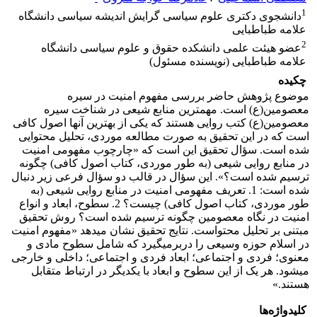
1
دانشجوی دکتری علوم سیاسی گرایش اندیشه سیاسی دانشگاه
علامه طباطبایی
2
عضو هیئت علمی دانشکده حقوق و علوم سیاسی دانشگاه
علامه طباطبایی (نویسنده مسئول)
چکیده
موضوع پژوهش حاضر بررسی مفهوم امنیت در سیره
معصومین(ع) است. مهم‏ترین منابع شیعی در شناخت سیره
معصومین(ع) کتب روایی هستند که یکی از بهترین آنها اصول کافی
است که در این تحقیق به صورت مطالعه موردی، تحلیل محتوایی
شده است. سؤال تحقیق این است که «چارچوب مفهومی امنیت
در منابع روایی شیعی (به طور موردی، کتاب اصول کافی) چگونه
ترسیم شده است؟». این سؤال در قالب دو سؤال فرعی زیر دنبال
شده است: 1. تعریف مفهومی امنیت در منابع روایی شیعی (به
طور موردی، کتاب اصول کافی) چیست؟ 2. سطوح، ابعاد و انواع
امنیت در نگاه معصومین چگونه ترسیم شده است؟ روش تحقیق
مبتنی بر تحلیل محتواست. نتایج تحقیق نشان می‏دهد «مفهوم امنیت
در اسلام حوزه وسیعی را دربرمی‏گیرد که شامل سطوح مادی و
معنوی؛ فردی و اجتماعی؛ ابعاد فردی و اجتماعی؛ داخلی و خارجی
می‏شود. هر یک از این سطوح و ابعاد با یکدیگر در ارتباط متقابل
هستند.»
کلیدواژه‌ها