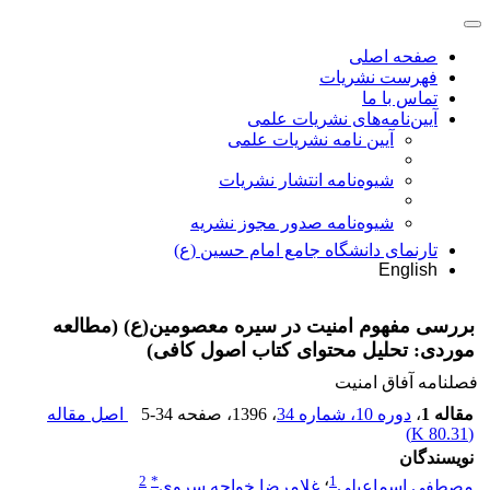
صفحه اصلی
فهرست نشریات
تماس با ما
آیین‌نامه‌های نشریات علمی
آیین نامه نشریات علمی
شیوه‌نامه انتشار نشریات
شیوهنامه صدور مجوز نشریه
تارنمای دانشگاه جامع امام حسین (ع)
English
بررسی مفهوم امنیت در سیره معصومین(ع) (مطالعه
موردی: تحلیل محتوای کتاب اصول کافی)
فصلنامه آفاق امنیت
مقاله 1
،
دوره 10، شماره 34
، 1396
، صفحه
5-34
اصل مقاله
)
80.31 K
(
نویسندگان
2
*
1
مصطفی اسماعیلی
؛
غلامرضا خواجه سروی