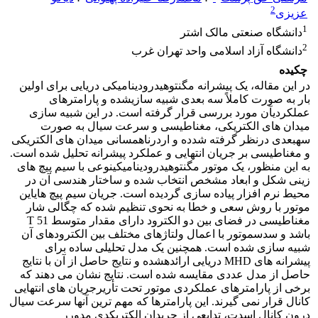
2
عزیزی
1
دانشگاه صنعتی مالک اشتر
2
دانشگاه آزاد اسلامی واحد تهران غرب ‏
چکیده
در این مقاله، یک پیشرانه مگنتوهیدرودینامیکی دریایی برای اولین
بار به صورت کاملاً سه بعدی شبیه سازیشده و پارامترهای
عملکردیآن مورد بررسی قرار گرفته است. در این شبیه سازی
میدان های الکتریکی، مغناطیسی و سرعت سیال به صورت
سهبعدی درنظر گرفته شدده و اردرناهمسانی میدان های الکتریکی
و مغناطیسی بر جریان انتهایی و عملکرد پیشرانه تحلیل شده است.
به این منظور، یک موتور مگنتوهیدرودینامیکینوعی با سیم پیچ های
زینی شکل و ابعاد مشخص انتخاب شده و ساختار هندسی آن در
محیط نرم افزار پیاده سازی گردیده است. جریان سیم پیچ هایاین
موتور با روش سعی و خطا به نحوی تنظیم شده که چگالی شار
مغناطیسی در فضای بین دو الکترود دارای مقدار متوسط T 51
باشد و سدسموتور با اعمال ولتاژهای مختلف بین الکترودهای آن
شبیه سازی شده است. همچنین یک مدل تحلیلی ساده برای
پیشرانه های MHD دریایی ارائدهشده و نتایج حاصل از آن با نتایج
حاصل از مدل عددی مقایسه شده است. نتایج نشان می دهند که
برخی از پارامترهای عملکردی موتور تحت تأریرجریان های انتهایی
کانال قرار نمی گیرند. این پارامترها که مهم ترین آنها سرعت سیال
درون کانال اسدت، تدابعی از جریدان الکتریکدی مدورر