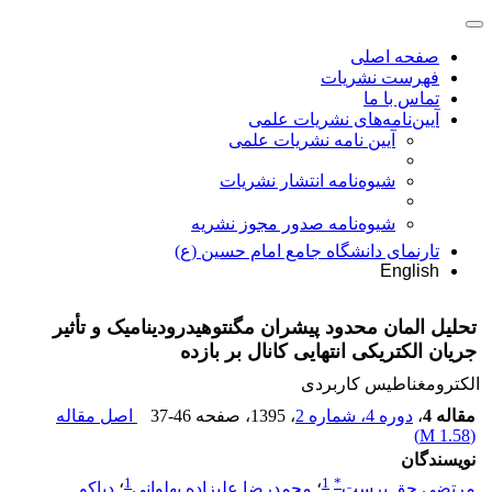
صفحه اصلی
فهرست نشریات
تماس با ما
آیین‌نامه‌های نشریات علمی
آیین نامه نشریات علمی
شیوه‌نامه انتشار نشریات
شیوهنامه صدور مجوز نشریه
تارنمای دانشگاه جامع امام حسین (ع)
English
تحلیل المان محدود پیشران مگنتوهیدرودینامیک و تأثیر
جریان الکتریکی انتهایی کانال بر بازده
الکترومغناطیس کاربردی
مقاله 4
،
دوره 4، شماره 2
، 1395
، صفحه
37-46
اصل مقاله
)
1.58 M
(
نویسندگان
1
1
*
مرتضی حق پرست
؛
محمدرضا علیزاده پهلوانی
؛
دیاکو