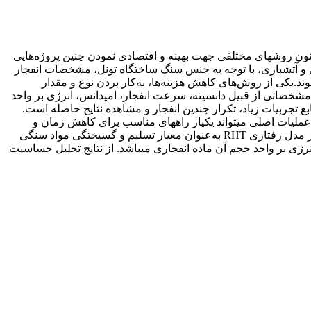
اکنون روش­های مختلفی جهت بهینه و اقتصادی نمودن چنین پروژه‌هایی
 و آتشباری، با توجه به جنس سنگ ساختگاه تونل، مشخصات انفجار
ند.یکی از روش‌های کاهش هزینه‌ها، به‌کار بردن نوع و مقدار
 مشخصاتی از قبیل دانسیته، سرعت انفجار، امپدانس، انرژی بر واحد
ع تجربیات زیاد، تکرار چندین انفجار و مشاهده نتایج حاصله است.
م عملیات اصلی می­تواند یکی­از راه­های مناسب برای کاهش زمان و
هزینه و پیش­بینی بهتر نتایج حاصل از انفجار باشد. در این مقاله معادلات حاکم بر انتشار موج انفجار به روش عددی اجزای محدود حل‌شده و از مدل رفتاری RHT به‌عنوان معیار تسلیم و گسیختگی مواد سنگی
ژی بر واحد حجم آن ماده انفجاری می­باشد. از نتایج تحلیل حساسیت