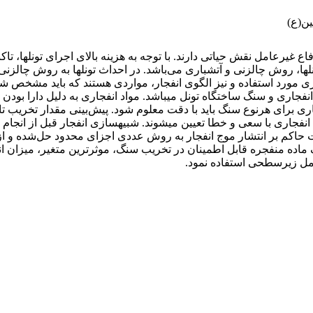
ن(ع)
ع غیرعامل نقش حیاتی دارند. با توجه به هزینه بالای اجرای تونل­ها، ت
، روش چالزنی و آتشباری می‌باشد. در احداث تونل­ها به روش چالزنی
جاری مورد استفاده و نیز الگوی انفجار، مواردی هستند که باید مشخص شو
جاری و سنگ ساختگاه تونل می­باشد. مواد انفجاری به دلیل دارا بودن
اری برای هرنوع سنگ باید با دقت معلوم شود. پیش‌بینی مقدار تخریب تاب
واد انفجاری با سعی و خطا تعیین می­شوند. شبیه­سازی انفجار قبل از انجا
ماده منفجره قابل اطمینان در تخریب سنگ، موثرترین متغیر، میزان انر
امل زیرسطحی استفاده نمود.