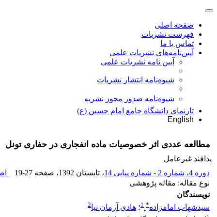
صفحه اصلی
فهرست نشریات
تماس با ما
آیین‌نامه‌های نشریات علمی
آیین نامه نشریات علمی
شیوه‌نامه انتشار نشریات
شیوهنامه صدور مجوز نشریه
تارنمای دانشگاه جامع امام حسین (ع)
English
مطالعه عددی اثر خصوصیات ماده انفجاری در حفاری تونل
پدافند غیرعامل
دوره 4، شماره 2 - شماره پیاپی 14
، تابستان 1392
، صفحه
19-27
اصل
نوع مقاله: مقاله پژوهشی
نویسندگان
2
1
*
سیدشهاب امامزاده
؛
هادی آرمان نیا