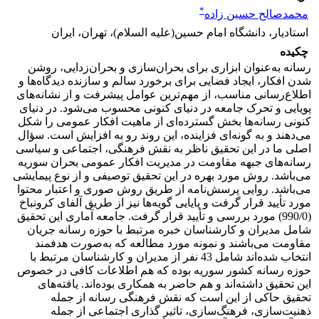
*
محمدصالح حسین زاده
استادیار، دانشگاه امام حسین(علیه السلام)، تهران، ایران
چکیده
رسانه به‌عنوان ابزاری برای بحران‌سازی و بحران‌زدایی، روشن
شدن افکار، ایجاد فضایی برای برخورد سالم و سازنده دیدگاه‌ها و
اطلاع‌رسانی مناسب، از مهم‌ترین عوامل پیشرفت و از نشانه‌های
پویایی و تحرک جامعه در دنیای کنونی محسوب می‌شود. در دنیای
کنونی رسانه‌ها بخش گسترده‌ای از ماهیت افکار عمومی را شکل
می‌دهند و به گونه‌ای فزاینده، این روند رو به افزایش است. سؤال
اصلی ما در این تحقیق ناظر به نقش فرهنگی، اجتماعی و سیاسی
رسانه‌های جبهه مقاومت در مدیریت افکار عمومی بحران سوریه
می‌باشد. روش مورد بهره در این تحقیق توصیفی و از نوع پیمایشی
می‌باشد. روایی پرسش‌نامه از طریق روش صوری و اعتبار محتوا
مورد تأیید قرار گرفت و پایایی گویه‌ها نیز از طریق آلفای کرونباخ
(990/0) مورد بررسی و تأیید قرار گرفت. جامعه آماری این تحقیق
شامل مدیران و کارشناسان خبره مرتبط با حوزه رسانه جریان
مقاومت می‌باشند و نمونه مورد مطالعه که به‌صورت هدفمند
انتخاب شده‌اند شامل 43 نفر از مدیران و کارشناسان مرتبط با
حوزه رسانه کشور سوریه بوده که هم اطلاعات کافی در خصوص
این تحقیق داشته‌اند و هم حاضر به همکاری بوده‌اند. یافته‌های
تحقیق حاکی از این است که نقش فرهنگی رسانه از جمله
ذهنیت‌سازی، فرهنگ‌سازی، تاثیر گذاری اجتماعی از جمله