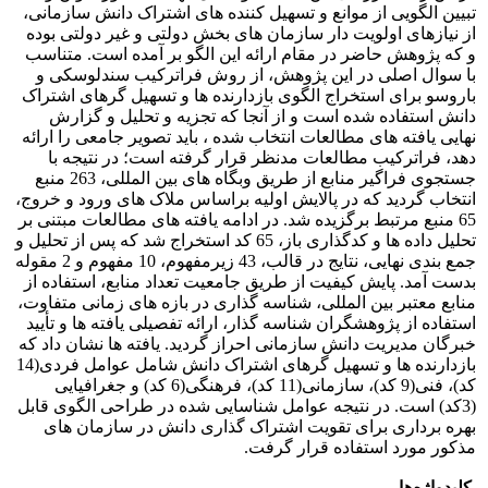
تبیین الگویی از موانع و تسهیل کننده های اشتراک دانش سازمانی،
از نیازهای اولویت دار سازمان های بخش دولتی و غیر دولتی بوده
و که پژوهش حاضر در مقام ارائه این الگو بر آمده است. متناسب
با سوال اصلی در این پژوهش، از روش فراترکیب سندلوسکی و
باروسو برای استخراج الگوی بازدارنده ها و تسهیل گرهای اشتراک
دانش استفاده شده است و از آنجا که تجزیه و تحلیل و گزارش
نهایی یافته های مطالعات انتخاب شده ، باید تصویر جامعی را ارائه
دهد، فراترکیب مطالعات مدنظر قرار گرفته است؛ در نتیجه با
جستجوی فراگیر منابع از طریق وبگاه های بین المللی، 263 منبع
انتخاب گردید که در پالایش اولیه براساس ملاک های ورود و خروج،
65 منبع مرتبط برگزیده شد. در ادامه یافته های مطالعات مبتنی بر
تحلیل داده ها و کدگذاری باز، 65 کد استخراج شد که پس از تحلیل و
جمع بندی نهایی، نتایج در قالب، 43 زیرمفهوم، 10 مفهوم و 2 مقوله
بدست آمد. پایش کیفیت از طریق جامعیت تعداد منابع، استفاده از
منابع معتبر بین المللی، شناسه گذاری در بازه های زمانی متفاوت،
استفاده از پژوهشگران شناسه گذار، ارائه تفصیلی یافته ها و تأیید
خبرگان مدیریت دانش سازمانی احراز گردید. یافته ها نشان داد که
بازدارنده ها و تسهیل گرهای اشتراک دانش شامل عوامل فردی(14
کد)، فنی(9 کد)، سازمانی(11 کد)، فرهنگی(6 کد) و جغرافیایی
(3کد) است. در نتیجه عوامل شناسایی شده در طراحی الگوی قابل
بهره برداری برای تقویت اشتراک گذاری دانش در سازمان های
مذکور مورد استفاده قرار گرفت.
کلیدواژه‌ها