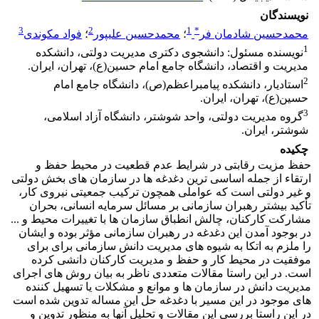
نویسندگان
3
2
1
*
محمدحسین شادمان فر
؛
محمدحسین علیپور
؛
فواد مکوندی
1
نویسنده مسئول: دانشجوی دکتری مدیریت دولتی، دانشکده
مدیریت و اقتصاد، دانشگاه جامع امام حسین(ع)، تهران، ایران.
2
استادیار، دانشکده پیامبراعظم(ص)، دانشگاه جامع امام
حسین(ع)، تهران، ایران.
3
گروه مدیریت دولتی، واحد شوشتر، دانشگاه آزاد اسلامی،
شوشتر، ایران.
چکیده
حفظ مزیت رقابتی در شرایط عدم قطعیت در محیط حفظ و
ارتقاء از جمله اساسی ترین دغدغه ها در سازمان های بخش دولتی
و غیر دولتی است که عواملی همچون ترکیب جمعیتی نیروی کار،
تأکید بیشتر رهبران سازمانی بر مسائل سرمایه انسانی، بحران
مشارکت کارکنان، چالش انطباق سازمان ها با تغییرات محیط و ...
در بوجود آمدن این دغدغه در رهبران سازمانی مؤثر بوده و ایشان
را ملزم به اتکا به شیوه های مدیریت دانش سازمانی برای برای
موفقیت در محیط کار و حفظ و مدیریت کارکنان دانشی کرده
است. در این راستا مقالات متعددی ناظر به بیان روش های اجرای
مدیریت دانش در سازمان ها و موانع و مشکلات یا تسهیل کننده
های موجود در این مسیر با دغدغه حل این مساله تدوین شده است
در این راستا بررسی این مقالات و تحلیل آنها به منظور تدوین و