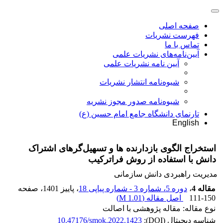
صفحه اصلی
فهرست نشریات
تماس با ما
آیین‌نامه‌های نشریات علمی
آیین نامه نشریات علمی
شیوه‌نامه انتشار نشریات
شیوهنامه صدور مجوز نشریه
تارنمای دانشگاه جامع امام حسین (ع)
English
استخراج الگوی بازدارنده ها و تسهیل‌گرهای اشتراک
دانش با استفاده از روش فراترکیب
مدیریت راهبردی دانش سازمانی
مقاله 4
،
دوره 5، شماره 3 - شماره پیاپی 18
، پاییز 1401
، صفحه
111-150
اصل مقاله (
1.01 M
)
نوع مقاله: مقاله پژوهشی با اصالت
شناسه دیجیتال (DOI):
10.47176/smok.2022.1423