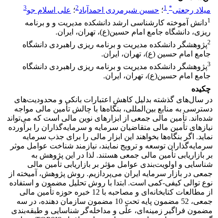
3
2
1
*
میلاد رجعتی
؛
حسین شیرمردی احمدآباد
؛
علی اسلام جو
1
دانش آموخته کارشناسی ارشد دانشکده مدیریت و و برنامه
ریزی، دانشگاه جامع امام حسین(ع)، تهران، ایران.
2
پژوهشگر دانشکده مدیریت و برنامه ریزی راهبردی دانشگاه
جامع امام حسین (ع)، تهران، ایران.
3
پژوهشگر دانشکده مدیریت و برنامه ریزی راهبردی دانشگاه
جامع امام حسین(ع)، تهران، ایران.
چکیده
در سال‌های گذشته بدلیل کاهش اعتبارات بانکی و محدودیت‌های
دسترسی به منابع بین‌المللی، بنگاه‌ها با چالش تأمین مالی مواجه
شده‌اند. تأمین مالی جمعی از ابزارهای نوین مالی است که می‌تواند
نیازهای تأمین مالی متقاضیان سرمایه و سرمایه‌گذاران را برآورده
نماید. اگر بنگاه‌ها بخواهند این ابزار مالی را برای جذب سرمایه
سرمایه‌گذاران توسعه و ترویج نمایند، نیازمند شناخت عوامل موثر
بر بازاریابی تأمین مالی جمعی هستند. لذا در این پژوهش به
شناسایی و اولویت‌بندی عوامل مؤثر بر بازاریابی تأمین مالی
جمعی در بازار سرمایه ایران می‌پردازیم. روش پژوهش، آمیخته از
نوع توالی کیفی-کمی است. ابتدا با روش تحلیل مضمون و استفاده
از مطالعات کتابخانه‌ای و مصاحبه با 12 خبره حوزه تأمین مالی
جمعی، 52 مضمون پایه تحت 10 مضمون سازمان دهنده، در سه
مضمون فراگیر زمینه‌ای، علّی و مداخله‌گر شناسایی و طبقه‌بندی