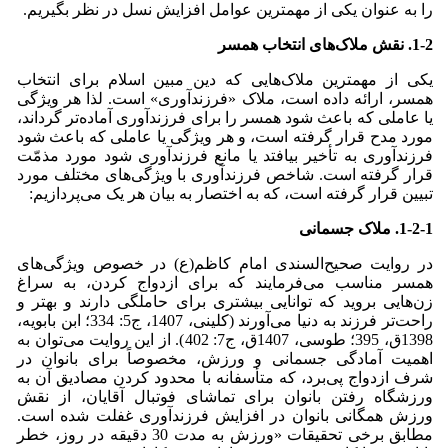
را به عنوان یکی از مهمترین عوامل افزایش نسل در نظر بگیریم.
1-2. نقش ملاک‌های انتخاب همسر
یکی از مهمترین ملاک‌هایی که دین مبین اسلام برای انتخاب
همسر، ارائه داده است، ملاک «فرزندآوری» است. لذا هر ویژگی
یا عاملی که باعث شود همسر را برای فرزندآوری آماده‌تر گرداند،
مورد مدح قرار گرفته است، و هر ویژگی یا عاملی که باعث شود
فرزندآوری به تأخیر بیافتد یا مانع فرزندآوری شود مورد مذمّت
قرار گرفته است. شاخص فرزندآوری با ویژگی‌های مختلف مورد
تبیین قرار گرفته است، که به اختصار به بیان هر یک می‌پردازیم:
1-2-1. ملاک جسمانی
در روایت صحیح‌السندی امام کاظم(ع) در خصوص ویژگی‌های
همسر مناسب می‌فرمایند که برای ازدواج کردن، به سراغ
زن‌هایی بروید که توانایی بیشتری برای حاملگی دارند و بهتر و
راحت‌تر فرزند به دنیا می‌آورند (کلینی، 1407، ج5: 334؛ ابن بابویه،
1398ق، 395؛ طوسی، 1407ق، ج7: 402). از این روایت می‌توان به
اهمیت آمادگی جسمانی و ورزش، مخصوصاً برای بانوان در
شرف ازدواج پی‌برد، که متأسفانه با محدود کردن مصادیق آن به
ورزشگاه رفتن بانوان برای تماشای فوتبال آقایان، از نقش
ورزش همگانی بانوان در افزایش فرزندآوری غفلت شده است.
مطابق برخی تحقیقات «ورزش به مدت 30 دقیقه در روز، خطر