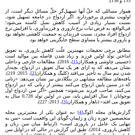
155 و 156).
هموار مسائلی که حلّ آنها تسهیل‌گرِ حلِّ مسائلِ دیگر است، از
اولویت بیشتری برخوردارند. اگر ازدواج در جامعه تسهیل شود،
نسبت بسیار زیادی از آسیب کاهش نسل کاسته می‌شود؛
فی‌الواقع، به فرض ثبات نرخ باروری و فرزندآوری، با افزایش نرخ
ازدواج افراد مجرد، نسبت فرزندان به جمعیت کاهشی نخواهد بود
و باروری بیشتر یا مساوی سطح جایگزینی خواهد بود.
مطابق برخی تحقیقات مهمترین علّت کاهش باروری، به تعویق
انداختن تولّد اولین فرزند و زیاد شدن فاصله بین موالید است
(حسینی چاوشی و همکاران
[1]
، 2016). مطالعات خارجی و داخلی
نشان می‌دهد که به ازای هر یک سال تعویق در ازدواج، بچه‌دار
شدن نیم سال به تأخیر می‌افتد (کلیگ و همکاران
[2]
، 2015: 219).
یافته‌های مطالعه مشابهی در بنگلادش نیز نشان می‌دهد: «زنانی
که در سنین پایین ازدواج می‌کنند بیشتر از زنانی که دیر ازدواج
می‌کنند، صاحب فرزند می‌شوند» همچنین «اگر سن ازدواج اول
نوجوانان 1 سال افزایش یابد، سن در اولین تولد 0.728 سال به
تعویق می افتد» (ناهار و همکاران
[3]
، 2013: 227).
گزارش‌های مجله اکوگ
[4]
-به عنوان یکی از معتبرترین مجله
متخصصین حوزه زنان و زایمان-گویای این واقعیت است «سن به
تنهایی یک عامل در باروری است» (ارتباط میان سن زنان و
کاهش باروری، 2014). طبق این گزارش در حالی که در اوایل سن