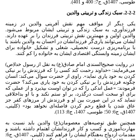
طوسی، 1407ق، ج7: 400 و 401).
2-2-2. سبک زندگی و تربیتی والدین
یکی دیگر از مواقف مهم نقش آفرینی والدین در زمینه
فرزندآوری، به سبک زندگی و تربیتی ایشان مربوط می‌شود.
والدین اولین و مهمترین نقش تربیتی فرزندان را بر عهده ‌دارند.
ایشان می‌توانند یاری‌گر فرزندانشان در احسان به والدین باشند یا
با برنامه‌ریزی درست تحصیلی، شغلی و تشکیل خانواده برای
ایشان زمینه وابستگی اقتصادی ایشان به خانواده را کم کنند.
در روایت صحیح‌السندی امام صادق(ع) به نقل از رسول خدا(ص)
می‌فرمایند: «خداوند رحمت کند کسى را که فرزندش را بر نیکى
کردن به خود یاری نماید». راوی از حضرت سوال می‌کند: انسان
چگونه فرزندش را بر نیکى کردن به خود یارى می‌کند؟ حضرت
فرمودند: «عمل اندکى را که در توان اوست بپذیرد و از عملى که
برای او سخت است درگذرد، بر او ستم نکند و با او بداخلاقى
ننماید که در این صورت بین او و فرزندش از مرزهاى کفر جز
عاق شدن یا قطع رحم کردن فاصله‌اى نخواهد بود» (کلینی،
1407ق، ج6: 50؛ طوسی، 1407، ج8: 113).
همچنین طبق توصیه‌های معصومان(ع) والدین باید نسبت به
مهارت‌آموزی و کسب و کار فرزندانشان اهتمام داشته باشند و
مقدمات ازدواج به‌هنگام ایشان را فراهم کنند (کلینی، 1407ق، ج6: