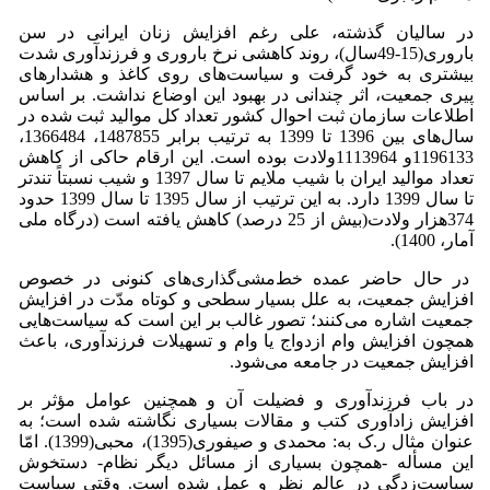
در سالیان گذشته، علی رغم افزایش زنان ایرانی در سن
باروری(15-49سال)، روند کاهشی نرخ باروری و فرزندآوری شدت
بیشتری به خود گرفت و سیاست‌های روی کاغذ و هشدارهای
پیری جمعیت، اثر چندانی در بهبود این اوضاع نداشت. بر اساس
اطلاعات سازمان ثبت احوال کشور تعداد کل موالید ثبت شده در
سال‌های بین 1396 تا 1399 به ترتیب برابر 1487855، 1366484،
1196133و 1113964ولادت بوده است. این ارقام حاکی از کاهش
تعداد موالید ایران با شیب ملایم تا سال 1397 و شیب نسبتاً تندتر
تا سال 1399 دارد. به این ترتیب از سال 1395 تا سال 1399 حدود
374هزار ولادت(بیش از 25 درصد) کاهش یافته است (درگاه ملی
آمار، 1400).
در حال حاضر عمده خط‌مشی‌گذاری‌های کنونی در خصوص
افزایش جمعیت، به علل بسیار سطحی و کوتاه مدّت در افزایش
جمعیت اشاره می‌کنند؛ تصور غالب بر این است که سیاست‌هایی
همچون افزایش وام ازدواج یا وام و تسهیلات فرزندآوری، باعث
افزایش جمعیت در جامعه می‌شود.
در باب فرزندآوری و فضیلت آن و همچنین عوامل مؤثر بر
افزایش زادآوری کتب و مقالات بسیاری نگاشته شده است؛ به
عنوان مثال ر.ک به: محمدی و صیفوری(1395)، محبی(1399). امّا
این مسأله -همچون بسیاری از مسائل دیگر نظام- دستخوش
سیاست‌زدگی در عالم نظر و عمل شده است. وقتی سیاست‌