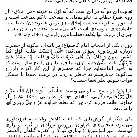
قطعاً کشتن فرزندان گناهی نابخشودنی است.
تفاوت این دو آیه در این است که آیه اوّل به قرینه «من املاق» (از
روی فقر) خطاب به خانواده‌های بی‌بضاعت یا کم بضاعت است و
آیه دوم به قرینه «خشیة إملاق» (از ترس فقیرشدن) خطاب به
خانواده‌های ثروتمندی است که می‌ترسند، نفقه فرزندان بیشتر،
چیزی از ثروت آنها بکاهد (قطب‌الدین راوندی، 1405، ج2: 36).
روزی یکی از اصحاب امام کاظم(ع) در نامه‌ای اینگونه از حضرت
درباره فرزندآوری سؤال می‌کند: «أَنِّی اِجْتَنَبْتُ طَلَبَ اَلْوَلَدِ مُنْذُ
خَمْسِ سِنِینَ وَ ذَلِکَ أَنَّ أَهْلِی کَرِهَتْ ذَلِکَ وَ قَالَتْ إِنَّهُ یَشْتَدُّ عَلَیَّ
تَرْبِیَتُهُمْ لِقِلَّةِ اَلشَّیْءِ فَمَا تَرَى» ما فرزندآوری را پنج سال است که
به تأخیر انداخته‌ایم چرا که همسرم از این کار اکراه دارد و
می‌گوید: می‌ترسیم به خاطر نداری، در تربیت بچه‌ها با مشکل
مواجه شویم. نظر شما چیست؟
امام(ع) در پاسخ به او می‌نویسند: « اُطْلُبِ اَلْوَلَدَ فَإِنَّ اَللَّهَ عَزَّ وَ
جَلَّ یَرْزُقُهُمْ» (کلینی، 1407ق، ج6: 3؛ طبرسی، 1370: 224). -از
خداوند- طلب فرزند کن، چرا که قطعاً خداوند عزّ و جلّ روزی آنها
را می‌دهد.
یکی دیگر از نگرش‌هایی که باعث کاهش رغبت به فرزندآوری
می‌شود، سختی‌های فراوان پرورش نوزادان و گریه و زاری
آنهاست. امیرالمؤمنین(ع) بیماری کودک را کفاره گناهان والدینش
معرفی می‌کنند
[13]
(کلینی، 1407ق، ج6: 52؛ ابن بابویه، 1413ق،