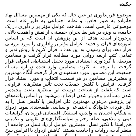
چکیده
موضوع فرزندآوری در عین حال که یکی از مهمترین مسائل نهاد
خانواده به طور خاص، و نظام اجتماعی به طور عام است،
موضوعی عارضی است. شناخت عوامل مؤثر بر زادآوری در یک
جامعه، به ویژه در شرایط بحران جمعیتی، از نقش و اهمیت بالایی
برخوردار است. هدف از این پژوهش آن است که بر اساس
آموزه‌های قرآن و حدیث عوامل مؤثر بر زادآوری را مورد بررسی
قرار دهد. برای رسیدن به این هدف، قرآن کریم با روش تدبر و
تمامی کتب اربعه روایی مورد مطالعه قرار گرفت و مضامین
مرتبط، با گردآوری استنادی مورد تحلیل استنباطی اصولی قرار
گرفت. با توجه به کثرت مضامین وارد شده درباره مسأله
جمعیت، این مضامین مورد دسته‌بندی قرار گرفت، آنگاه مهمترین
و معتبرترین مضامین در هر قسمت انتخاب و مورد استناد قرار
گرفت. افزایش یا کاهش جمعیّت تحت تأثیر متغیّرهای فراوانی
است که غفلت از شناخت درست این متغیّرها باعث پیچیده‌تر
شدن مسأله و وخیم‌تر شدن اوضاع، می‌شود. بر اساس یافته‌های
این پژوهش می‌توان مهمترین علل افزایش یا کاهش نسل را به
علل فردی، خانوادگی، اجتماعی و سیاسی طبقه‌بندی نمود. ازدواج
به هنگام، احسان به والدین، استقلال اقتصادی فرزندان، گرایشات
دینی و مذهبی، صله رحم و سیاستگذاری‌های تقویتی و تکمیلی
هم‌راستا با تکثیر نسل، مهمترین عوامل ازدیاد نسل در جامعه از
منظر آیات، روایات و احادیث هستند. کاهش ازدواج یا افزایش سنّ
آن، شیوع عقوق والدین، وابستگی اقتصادی فرزندان، کم‌رنگ