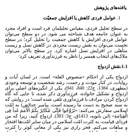
یافته‌های پژوهش
عوامل فردی کاهش یا افزایش جمعیّت
در سطح تحلیل فردی، مقیاس تحلیلمان فرد است و افراد مجرد
به عنوان جامعه هدف شناخته می شود. در دو سطح می‌توان
عوامل فردی افزایش یا کاهش جمعیت را تحلیل کرد؛ در سطح
نخست می‌توان به نقش زیست مجردی در کاهش نسل و زیست
متأهلی در افزایش نسل اشاره کرد. در سطح بالاتر می‌توان
ملاک‌های انتخاب همسر را ناظر به فرزندآوری تعریف کرد:
1-1.
نقش ازدواج
ازدواج یکی از احکام «منصوص العلة» است. در لسان آیات و
روایات، در کنار مودت و رحمت، رشد شخصیت و توسعه وجودی
(مطهری، 1384، ج22: 840، 941)، یکی از انگیزه‌های اصلی برای
ازدواج و تشکیل خانواده، فرزندآوری ذکر شده، تا جایی که گاه
ازدواج کردن مرادف با فرزندآوری تلقی شده است؛ در روایتی که
به سند صحیح به دست ما رسیده است، پیامبر خدا(ص) به امّت
اسلامی سفارش می‌کنند: «تَزَوَّجُوا فَإِنِّی مُکَاثِرٌ بِکُمُ الْأُمَمَ غَداً فِی
الْقِیَامَةِ» (ابن بابویه، 1413ق، ج3: 383). ازدواج کنید، زیرا که من
فردای قیامت، به کثرت امّت اسلامی در میان سایر امّت‌ها افتخار
و مباهات می‌کنم. فخر رازی نیز یکی از معانی کوثر را کثرت