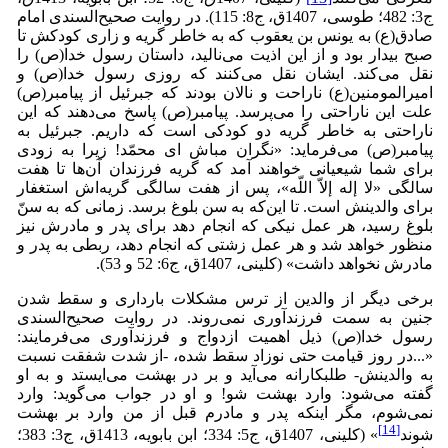
ج3: 482؛ طوسی، 1407ق، ج8: 115). در روایت صحیح‌السندی امام
صادق(ع) به یونس بن یعقوب که به خاطر گریه و زاری کودکش تا
صبح بیدار بود و از این اذیت می‌نالید، داستان رسول خدا(ص) را
نقل می‌کند. ایشان نقل می‌کنند که روزی رسول خدا(ص) و
امیرالمومنین(ع) ناراحت و نالان بودند که جبرئیل از پیامبر(ص)
علت این ناراحتی را می‌پرسد. پیامبر(ص) پاسخ می‌دهند که این
ناراحتی به خاطر گریه دو کودکی است که داریم. جبرئیل به
پیامبر(ص) می‌فرماید: «نگران مباش اى محمّد! زیرا به زودى
براى شما شیعیانى خواهند آمد که گریه فرزندان آن‌ها تا هفت
سالگى «لا إله إلاّ اللّه»، پس از هفت سالگى گریه‌اش استغفار
براى والدینش است. تا این‌که به سن بلوغ برسد. زمانى که به سنّ‌
بلوغ رسید، هر عمل نیکى که انجام دهد براى پدر و مادرش نیز
منظور خواهد شد و هر عمل زشتى که انجام دهد، ربطى به پدر و
مادرش نخواهد داشت» (کلینی، 1407ق، ج6: 52 و 53).
برخی دیگر از والدین از ترس مشکلات بارداری و سقط شدن
جنین به سمت فرزندآوری نمی‌روند. در روایت صحیح‌السندی
رسول خدا(ص) ذیل اهمیت ازدواج و فرزندآوری می‌فرمایند:
«...در روز قیامت حتى نوزاد سقط شده، -از شدت شفقت نسبت
به والدینش- طلبکارانه مى‌آید و بر در بهشت مى‌ایستد و به او
گفته مى‌شود: وارد بهشت شو! و او در جواب مى‌گوید: وارد
نمى‌شوم، مگر اینکه پدر و مادرم قبل از من وارد بر بهشت
[14]
شوند
» (کلینی، 1407ق، ج5: 334؛ ابن بابویه، 1413ق، ج3: 383؛