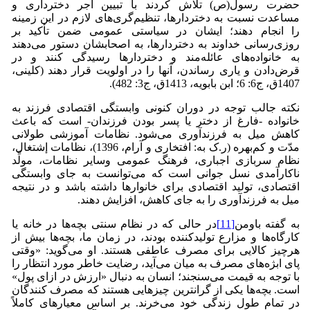
حضرت رسول(ص) تلاش کردند با تبیین أجر دختر‌داری و
مساعدت نسبت به دختردارها، تنظیم‌گری‌های لازم در این زمینه
را انجام دهند؛ ایشان در سیاستی عمومی ضمن تأکید بر
روزی‌رسانی خداوند به دختردارها، به اصحابشان دستور می‌دهند
به خانواده‌های عائله‌مند و دختردارها رسیدگی کنند و در
قرض‌دادن و یاری رساندن، آنها را در اولویت قرار ‌دهند (کلینی،
1407ق، ج6: 6؛ ابن بابویه، 1413ق، ج3: 482).
نکته جالب توجه در دوران کنونی وابستگی اقتصادی فرزند به
خانواده -فارغ از دختر یا پسر بودن فرزندان- است که باعث
کاهش میل به فرزندآوری می‌شود. نظامات آموزشی طولانی
مدّت و کم‌بهره (ر.ک به: افتخاری و آرام، 1396)، نظامات إشتغال،
نظام سربازی اجباری، فرهنگ عمومی وسایر نظامات، مولِّد
ناکارآمدی نسل جوانی است که می‌توانست به جای وابستگی
اقتصادی، تولید اقتصادی برای خانوارها داشته باشد و در نتیجه
میل به فرزندآوری را به جای کاهش، افزایش دهند.
به گفته باومن
[11]
در حالی که در نظام سنتی بچه‌ها در خانه یا
کارگاه‌ها و مزارع تولیدکننده بودند، در زمان ما، بچه‌ها بیش از
هرچیز کالایی برای مصرف عاطفی هستند. او می‌گوید: «وقتی
پای ابژه‌های مصرف به میان می‌آید، رضایت خاطر مورد انتظار را
با توجه به قیمت می‌سنجند؛ انسان به دنبال «ارزش در ازای پول»
است. بچه‌ها یکی از گرانترین چیز‌هایی هستند که مصرف کنندگان
در تمام طول زندگی خود می‌خرند. بر اساس معیار‌های کاملاً