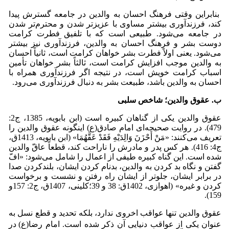
بنابراین وقتی فرهنگ احسان به والدین در جامعه گسترش پیدا
کند، فرزندآوری بیشتر مساوی با عزیز‌تر شدن و محترم‌تر شدن
در جامعه می‌شود. طبیعی است که با تلفیق فطرت کرامت
دوست بشر و فرهنگ احسان به والدین، فرزندآوری نیز بیشتر
می‌شود. یعنی اولاً فطرت بشر خواهان کرامت است، ثانیاً احسان
به والدین موجب افزایش کرامت است، ثالثاً بشر خواهان تأمین
اسباب کرامت خویش است، در نتیجه اگر فرزندآوری همراه با
احسان به والدین باشد، طبیعت بشر به دنبال فرزندآوری می‌رود.
ب. عقوق والدین؛ شاخص سلبی
عقوق والدین یکی از گناهان کبیره است (ابن بابویه، 1385، ج2:
479). در روایت صحیحه‌ای امام صادق(ع) اینگونه عقوق والدین را
تعریف می‌کنند: «مَنْ أَحْزَنَ‏ وَالِدَیْهِ فَقَدْ عَقَّهُمَا» (ابن بابویه، 1413ق،
ج4: 416). هر کس پدر و مادرش را ناراحت کند، قطعاً عاقّ والدین
شده است. این گناه کبیره طیفی از اعمال را شامل می‌شود: «افّ
گفتن و نگاه بد کردن به والدین، بدنام کردن ایشان، بلندکردن صدا
در برابر ایشان، جلوتر از ایشان راه رفتن و نشست و برخواست
کردن و غیره» (اهوازی، 1402ق: 38 و 39؛کلینی، 1407ق، ج2: 157و
159).
عقوق والدین تنها عواقب اخروی ندارد، بلکه تحدید و قطع نسل به
عنوان یکی از عواقب دنیایی آن ذکر شده است. امام رضا(ع)
در