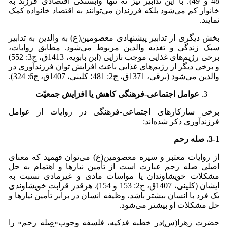
48 و 49). با این تدابیر نیز نه تنها وابستگی اقتصادی فرزند به
خانوار کم می‌شود بلکه فرزندان می‌توانند به اقتصاد خانواده کمک
نمایند.
بخش دیگری از تدابیر پیشنهادی معصومین(ع) به والدین به تدابیر
سبک زندگی و تغذیه والدین مربوط می‌شود. مطابق روایات،
برخی رژیم‌های غذایی موجب نازایی (ابن بابویه، 1413ق، ج3: 552)
و برخی دیگر از رژیم‌های غذایی باعث افزایش توان فرزندآوری در
والدین می‌شود (برقی، 1371ق، ج2: 481؛ کلینی، 1407ق، ج6: 324).
عوامل اجتماعی-فرهنگی کاهش یا افزایش جمعیّت
برخی سازکارهای اجتماعی-فرهنگی در روایات از عوامل
فرزندآوری ذکر شده‌اند:
3-1. صله رحم
از روایات معتبر و سیره معصومین(ع) می‌توان فهمید که معنای
اصلی صله رحم عبارت است از تأمین نیازها و اهتمام به حل
مشکلات خویشاوندان یا مواسات مادی و غیرمادی نسبت به
ایشان (کلینی، 1407ق، ج2: 153 و 154). هرقدر قرابت خویشاوندی
یک فرد با انسان بیشتر باشد، وظیفه انسان در برابر تأمین نیازها و
حل مشکلات او بیشتر می‌شود.
حضرت زهرا(س)در خطبه فدکیه، فلسفه وجوب«صله رحم» را