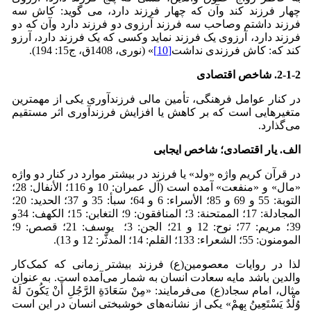
چهار فرزند کند وآن که چهار فرزند دارد، می گوید: کاش سه
فرزند داشتم وصاحب سه فرزند آرزوی دو فرزند دارد وآن که دو
فرزند دارد، آرزوی یک فرزند نماید وکسی که یک فرزند دارد، آرزو
کند که: کاش فرزندی نداشت
[10]
» (نوری، 1408ق، ج15: 194).
2-1-2. شاخص اقتصادی
در کنار عوامل فرهنگی، تأمین مالی فرزندآوری یکی از مهمترین
متغیرهایی است که بر کاهش یا افزایش فرزندآوری اثر مستقیم
می‌گذارد.
الف. یار اقتصادی؛ شاخص ایجابی
در قرآن کریم واژه «ولد» یا فرزند در بیشتر موارد در کنار دو واژه
«مال» و «منفعت» آمده است (آل عمران: 10 و 116؛ الأنفال: 28؛
التوبة: 55 و 69 و 85؛ الأسراء: 6 و 64؛ سبأ: 35 و 37؛ الحدید: 20؛
المجادلة: 17؛ الممتحنة: 3؛ المنافقون: 9؛ التغابن: 15؛ الکهف: 34و
39؛ مریم: 77؛ نوح: 12 و 21؛ الجن: 3؛ یوسف: 21؛ قصص: 9؛
المومنون: 55؛ الشعراء: 133؛ القلم: 14؛ المدثّر: 12 و 13).
لذا در روایات معصومین(ع) فرزند بیشتر زمانی که کمک‌کار
والدین باشد مایه سعادت انسان به شمار می‌آمده است. به عنوان
مثال، امام سجاد(ع) می‌فرمایند: «مِنْ سَعَادَةِ الرَّجُلِ أَنْ یَکُونَ لَهُ
وُلْدٌ یَسْتَعِینُ بِهِمْ» یکی از نشانه‌های خوشبختی انسان در این است