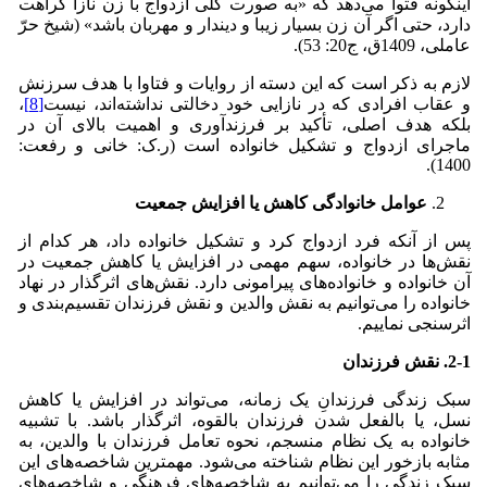
اینگونه فتوا می‌دهد که «به صورت کلی ازدواج با زن نازا کراهت
دارد، حتی اگر آن زن بسیار زیبا و دیندار و مهربان باشد» (شیخ حرّ
عاملی، 1409ق، ج20: 53).
لازم به ذکر است که این دسته از روایات و فتاوا با هدف سرزنش
و عقاب افرادی که در نازایی خود دخالتی نداشته‌اند، نیست
[8]
،
بلکه هدف اصلی، تأکید بر فرزندآوری و اهمیت بالای آن در
ماجرای ازدواج و تشکیل خانواده است (ر.ک: خانی و رفعت:
1400).
عوامل خانوادگی کاهش یا افزایش جمعیت
پس از آنکه فرد ازدواج کرد و تشکیل خانواده داد، هر کدام از
نقش‌ها در خانواده، سهم مهمی در افزایش یا کاهش جمعیت در
آن خانواده و خانواده‌های پیرامونی دارد. نقش‌های اثرگذار در نهاد
خانواده را می‌توانیم به نقش والدین و نقش فرزندان تقسیم‌بندی و
اثرسنجی نماییم.
2-1. نقش فرزندان
سبک زندگی فرزندانِ یک زمانه، می‌تواند در افزایش یا کاهش
نسل، یا بالفعل شدن فرزندان بالقوه، اثرگذار باشد. با تشبیه
خانواده به یک نظام منسجم، نحوه تعامل فرزندان با والدین، به
مثابه بازخور این نظام شناخته می‌شود. مهمترین شاخصه‌های این
سبک زندگی را می‌توانیم به شاخصه‌های فرهنگی و شاخصه‌های