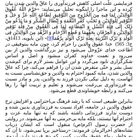
فرمایشی علّت اصلی کاهش فرزندآوری را عاقّ والدین شدن بیان‌
کرده و این ماجرا را اینگونه تحلیل می‌نمایند: «حَرَّمَ اللَّهُ عُقُوقَ
الْوَالِدَیْنِ لِمَا فِیهِ مِنَ الْخُرُوجِ مِنَ التَّوْفِیقِ لِطَاعَةِ اللَّهِ عَزَّ وَ جَلَّ وَ
التَّوْقِیر لِلْوَالِدَیْنِ وَ تَجَنُّبِ کُفْرِ النِّعْمَةِ وَ إِبْطَالِ الشُّکْرِ وَ مَا یَدْعُو مِنْ
ذَلِکَ إِلَى قِلَّةِ النَّسْلِ وَ انْقِطَاعِهِ لِمَا فِی الْعُقُوقِ مِنْ قِلَّةِ تَوْقِیرِ
الْوَالِدَیْنِ وَ الْعِرْفَانِ بِحَقِّهِمَا وَ قَطْعِ الْأَرْحَامِ وَ الزُّهْدِ مِنَ الْوَالِدَیْنِ فِی
الْوَلَدِ وَ تَرْکِ التَّرْبِیَةِ بِعِلَّةِ تَرْکِ الْوَلَدِ بِرَّهُمَا
[9]
» ‏‏(ابن بابویه، 1413ق،
ج3: 565) خدا عقوق والدین را حرام کرد، چون مایه بى‏توفیقى در
اطاعت خدای عزّوجلّ می‌شود و نیز بزرگداشت والدین از بین
می‌رود و نعمت خداوند کفران مى‏شود و اصل و اساس
شکرگزارى نابود می‌گردد و این عوامل بستر لازم برای کم‌شدن
نسل بشر و حتّی منقرض شدن آن را فراهم می‌کند، چرا که عاقّ
والدین شدن، مایه کمبود احترام به والدین و حق‌نشناسى نسبت به
آنهاست. به دلیل نیکی نکردن فرزند به والدین، پدر و مادر نسبت
به فرزندآوری بی‌رغبت می‌شوند و تعلیم و تربیت آنها را رها
می‌کنند و رابطه خویشاوندی قطع می‌شود.
بنابراین طبیعی است که با رشد فرهنگ بی‌احترامی و افزایش نرخ
عقوق والدین در جامعه، افراد نسبت به فرزندآوری بدبین شده و
دوست ندارند فرزندانی داشته باشند که نه تنها مایه عزت و
احترام آنها نیستند، بلکه مایه بی‌حرمتی به آنها می‌شوند. در روایتی
از حضرت رسول اکرم(ص) منقول است که ایشان درباب
نشانه‌های آخرالزمان فرمودند: «رستاخیز برپا نمی‌شود، تا آن که
به خاطر رواج عقوق والدین، کسی که پنج فرزند دارد، آرزوی