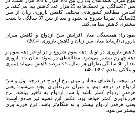
بلوغ میزان تخمک‌های یک زن بین 300 هزار تا 500 هزار است، در
سن 37سالگی این تخمک‌ها به 25 هزار عدد کاهش پیدا می‌کنند. بر
اساس مطالعه کشورهای مختلف کاهش باروری زنان از سن
22سالگی تقریباً شروع می‌شود و بعد از سن 37 سالگی با شدت
بیشتری کاهش پیدا‌ می‌کند.
نمودار1: همبستگی میان افزایش سنّ ازدواج و کاهش میزان
باروری (ارتباط میان سن زنان و کاهش باروری، 2014)
کاهش باروری در اوایل دهه سوم شروع و در اواخر دهه سوم و
دهه چهارم بیشتر می‌شود. مطالعه‌ای در سوئد نشان داد باروری
بعد از 30 سالگی به‌ازای هر سال، 3.5 درصد کاهش می‌یابد (میری
و ملاکی مقدم، 1397: 48).
در نتیجه، رابطه‌ای معنا‌دار میان نرخ ازدواج در درجه اول و سنّ
ازدواج در درجه دوم، و میزان فرزندآوری ایجاد می‌شود؛ یعنی
هرقدر ازدواج کمتر باشد یا سن ازدواج به تأخیر بیافتد، نرخ
فرزندآوری کمتر خواهد بود. عکس این قضیه نیز صادق است؛
یعنی هرقدر ازدواج بیشتر و به هنگام‌تر باشد، نرخ فرزندآوری
بیشتر می‌شود.