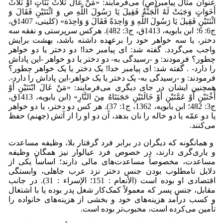
عنوان مثال پیامبر(ص) می‌فرمایند: «مَنْ عَالَ‏ ثَلَاثَ‏ بَنَاتٍ‏ أَوْ ثَلَاثَ
أَخَوَاتٍ وَجَبَتْ لَهُ الْجَنَّةُ فَقِیلَ یَا رَسُولَ اللَّهِ ص وَ اثْنَتَیْنِ فَقَالَ وَ
اثْنَتَیْنِ فَقِیلَ یَا رَسُولَ اللَّهِ وَ وَاحِدَةً فَقَالَ وَ وَاحِدَة» (کلینی، 1407ق،
ج6: 6؛ ابن بابویه، 1413ق، ج3: 482). هرکس سرپرستى و نفقه سه
دختر، یا سه خواهر خود را برعهده داشته باشد، بهشت برایش
واجب مى‌گردد. گفته شد: اى پیامبر خدا! دو دختر یا دو خواهر
چطور؟ فرمودند: و -رسیدگی به- دو دختر یا دو خواهر -این پاداش
را دارد- . گفته شد: اى پیامبر خدا! یک دختر یا یک خواهر چطور؟
فرمودند: و -رسیدگی به- یک دختر یا یک خواهر-این پاداش را دارد-.
همچنین ایشان در جای دیگری می‌فرمایند: «مَنْ عَالَ ابْنَتَیْنِ أَوْ
أُخْتَیْنِ أَوْ عَمَّتَیْنِ أَوْ خَالَتَیْنِ حَجَبَتَاهُ مِنَ النَّارِ» (ابن بابویه، 1413ق،
ج3: 482؛ ابن بابویه، 1362، ج1: 37). هر کس دو دختر، یا دو خواهر
یا دو عمّه یا دو خاله را نان بدهد، آن دو او را از آتش (جهنم) حفظ
می‌کنند.
و همانگونه که دیگران در برابر فرد گرفتار بلا، وظیفه مساعدت
و یاری‌گری دارند، در خصوص فرد عیالوار نیز همگان وظیفه
مساعدت، مخصوصاً مساعدت‌های مالی دارند؛ اساساً یکی از
دلایل نامطلوب بودن جنس دختر نزد عرب جاهلی، وابستگی
اقتصادی او بوده است (الأنعام : 151؛ الإسراء : 31). در جانب
مقابل، جنس پسر که معمولاً کمک‌کار شغل پدر بوده یا با اشتغال
و کسب درآمد هزینه‌های خود و بخشی از هزینه‌های خانواده را
تأمین می‌کرده است، محبوب‌تر بوده است.