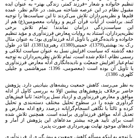
تنظیم خانواده و شعار «فرزند کمتر، زندگی بهتر» به عنوان ایده
مقبول نظام در این عرصه‌ شناخته می‌شد، در عالم نظر، عمده
قلم‌ها و نظریه‌پردازان تلاش می‌کردند تا این سیاست‌ها را توجیه
کنند. برداشت از آیات قرآن کریم و روایات معصومین(ع) هم از
این سیاست‌زدگی درامان نماندند! تمام تلاش برخی
نظریه‌پردازان، استناد به روایات معارض فرزندآوری و مؤید تنظیم
خانواده و نادیده‌گرفتن یا تأویل ادلّه فرزندآوری بود؛ به عنوان مثال
ر.ک به: بهشتی(1379)، خمینی(1380)، رهبری(1381). امّا در طول
دهه گذشته که سیاست افزایش نسل به عنوان سیاست‌ ابلاغی و
رسمی نظام، اعلام شده است، تمام تلاش نظریه‌پردازان به توجیه
تمام‌عیار افزایش جمعیّت و نادیده‌انگاری ادلّه معارض فرزندآوری
یا تأویل آن بوده است (معصومی، 1396؛ میرهاشمی و جلیلی
کلهری، 1386).
به نظر می‌رسد، کاهش جمعیت ریشه‌های بنیادینی دارد. پژوهش
حاضر برخلاف پژوهش‌های پیشین اوّلا به بررسی کامل از ادله
موافق و معارض فرزندآوری و ازدیاد نسل پرداخته؛ ثانیاً فیش‌های
گردآوری شده را در سطوح تحلیل مختلف دسته‌بندی و تحلیل
کرده‌ و ثالثاً با نگاهی انسجام‌گرایانه درصدد رفع ادله معارض و
تعدیل ادله موافق فرزندآوری برآمده است. همچنین تلاش شده‌
است برای تأیید هرچه بیشتر مدعاهای این پژوهش از آمار و
داده‌های موجود نهایت بهره‌برداری صورت پذیرد.
با توجه به اینکه مسأله کاهش جمعیت و پیش‌گیری از فرزندآوری