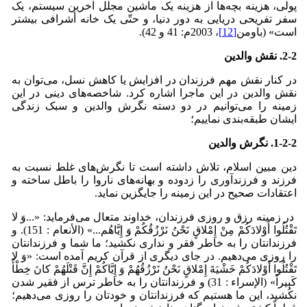
پولی، هزینه‌ بچه‌ها از هزینه یک ماشین مجلل آخرین سیستم، یک
سفر تفریحی دریایی به دور دنیا، و حتّی یک خانه أشرافی بیشتر
است» (باومن
[12]
، 2003م: 41 و 42).
2-2. نقش والدین
در کنار نقش مهم فرزندان در افزایش یا کاهش نسل، می‌توان به
نقش والدین در این ماجرا اشاره کرد. شاخصه‌های دینی در این
زمینه را می‌توانیم در دو دسته نگرش‌ والدین و سبک زندگی
ایشان طبقه‌بندی نماییم؛
1-2-2. نگرش والدین
دین مبین اسلام، تلاش داشته است تا نگرش‌های غلط نسبت به
فرزند و فرزندآوری را زدوده و بهانه‌های ناروا را باطل ساخته و
اعتقادات صحیح در این زمینه را جایگزین نماید.
در زمینه رزق و روزی فرزندان، خداوند متعال می‌فرماید: «...وَ لا
تَقْتُلُوا أَوْلادَکُمْ مِنْ إِمْلاقٍ نَحْنُ نَرْزُقُکُمْ وَ إِیَّاهُم‏...» (الأنعام : 151). و
فرزندانتان را به خاطر فقر و نداری نکشید؛ ما شما و فرزندانتان
را روزی می‌دهیم. در جای دیگری از قرآن کریم آمده است: «وَ لا
تَقْتُلُوا أَوْلادَکُمْ خَشْیَةَ إِمْلاقٍ نَحْنُ نَرْزُقُهُمْ وَ إِیَّاکُمْ إِنَّ قَتْلَهُمْ کانَ خِطْأً
کَبیراً» (الإسراء : 31) و فرزندانتان را به خاطر ترس از فقیر شدن
نکُشید، این ما هستیم که فرزندانتان و خودتان را روزی می‌دهیم؛