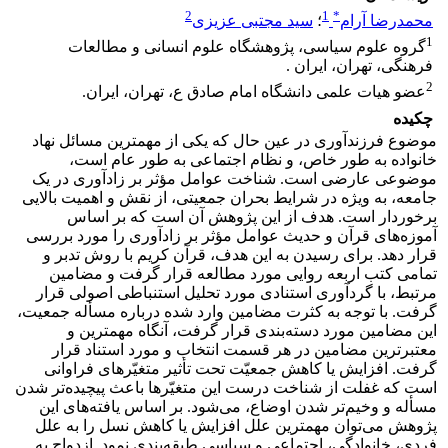
2
1
*
محمدرضا آرام
؛
سید مجتبی عزیزی
1
گروه علوم سیاسی، پژوهشگاه علوم انسانی و مطالعات
فرهنگی، تهران، ایران .
2
عضو هیات علمی دانشگاه امام صادق ع، تهران، ایران.
چکیده
موضوع فرزندآوری در عین حال که یکی از مهمترین مسائل نهاد
خانواده به طور خاص، و نظام اجتماعی به طور عام است،
موضوعی عارضی است. شناخت عوامل مؤثر بر زادآوری در یک
جامعه، به ویژه در شرایط بحران جمعیتی، از نقش و اهمیت بالایی
برخوردار است. هدف از این پژوهش آن است که بر اساس
آموزه‌های قرآن و حدیث عوامل مؤثر بر زادآوری را مورد بررسی
قرار دهد. برای رسیدن به این هدف، قرآن کریم با روش تدبر و
تمامی کتب اربعه روایی مورد مطالعه قرار گرفت و مضامین
مرتبط، با گردآوری استنادی مورد تحلیل استنباطی اصولی قرار
گرفت. با توجه به کثرت مضامین وارد شده درباره مسأله جمعیت،
این مضامین مورد دسته‌بندی قرار گرفت، آنگاه مهمترین و
معتبرترین مضامین در هر قسمت انتخاب و مورد استناد قرار
گرفت. افزایش یا کاهش جمعیّت تحت تأثیر متغیّرهای فراوانی
است که غفلت از شناخت درست این متغیّرها باعث پیچیده‌تر شدن
مسأله و وخیم‌تر شدن اوضاع، می‌شود. بر اساس یافته‌های این
پژوهش می‌توان مهمترین علل افزایش یا کاهش نسل را به علل
فردی، خانوادگی، اجتماعی و سیاسی طبقه‌بندی نمود. ازدواج به