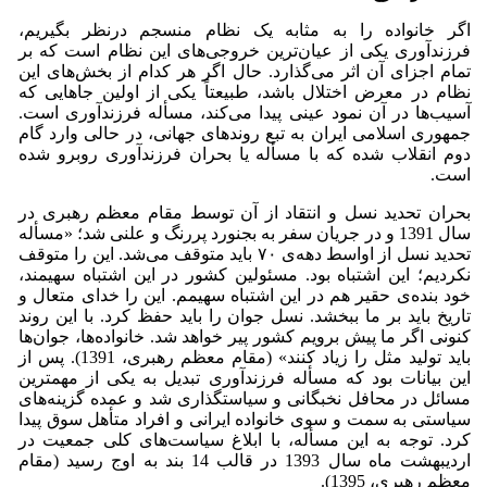
اگر خانواده را به مثابه یک نظام منسجم درنظر بگیریم،
فرزندآوری یکی از عیان‌ترین خروجی‌های این نظام است که بر
تمام اجزای آن اثر می‌گذارد. حال اگر هر کدام از بخش‌های این
نظام در معرض اختلال باشد، طبیعتاً یکی از اولین جا‌هایی که
آسیب‌ها در آن نمود عینی پیدا می‌کند، مسأله فرزندآوری است.
جمهوری اسلامی ایران به تبع روند‌های جهانی، در حالی وارد گام
دوم انقلاب شده که با مسأله یا بحران فرزندآوری روبرو شده
است.
بحران تحدید نسل و انتقاد از آن توسط مقام معظم رهبری در
سال 1391 و در جریان سفر به بجنورد پررنگ و علنی شد؛ «مسأله
تحدید نسل از اواسط دهه‌ی ۷۰ باید متوقف می‌شد. این را متوقف
نکردیم؛ این اشتباه بود. مسئولین کشور در این اشتباه سهیمند،
خود بنده‌ی حقیر هم در این اشتباه سهیمم. این را خدای متعال و
تاریخ باید بر ما ببخشد. نسل جوان را باید حفظ کرد. با این روند
کنونی اگر ما پیش برویم کشور پیر خواهد شد. خانواده‌ها، جوان‌ها
باید تولید مثل را زیاد کنند» (مقام معظم رهبری، 1391). پس از
این بیانات بود که مسأله فرزندآوری تبدیل به یکی از مهمترین
مسائل در محافل نخبگانی و سیاستگذاری شد و عمده گزینه‌های
سیاستی به سمت و سوی خانواده ایرانی و افراد متأهل سوق پیدا
کرد. توجه به این مسأله، با ابلاغ سیاست‌های کلی جمعیت در
اردیبهشت ماه سال 1393 در قالب 14 بند به اوج رسید (مقام
معظم رهبری، 1395).