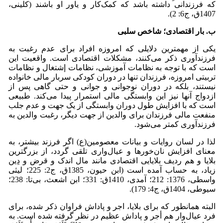
که فرزندانی داشته باشد که کمک‌کار و یاور او باشند (کلینی،
1407ق، ج6: 2).
ب. بار اقتصادی؛ شاخص سلبی
یکی از مهمترین دلایلی که امروزه افراد برای عدم رغبت به
فرزندآوری ذکر می‌کنند، مشکلات اقتصادی است. واقعیت این
است که با توجه به نظامات آموزشی، نظامات إشتغال و نظامات
تربیتی امروزه، فرزندان تنها در دوران کودکی سربار مالی خانواده
نیستند، بلکه در دوران نوجوانی و جوانی و حتی گاهی پس از
ازدواج آنها نیز این وابستگی مالی استمرار پیدا می‌کند. طبیعی
است که با افزایش طول دوران وابستگی از یک جهت و عدم جلب
منفعت مالی فرزندان برای والدین از جهت دیگر، رغبت والدین به
فرزندآوری کمتر می‌شود.
لذا در لسان روایات و بیانات معصومین(ع) اگر فرزند بیشتر، به
معنای افزایش نان‌خورها و عیال‌واری تلقی گردد، از بزرگترین
بلایا و هم ردیف بلایایی اقتصادی مانند مال اندک و قرض و دِین
زیاد، به حساب آمده است (ابن حیون، 1385ق، ج2: 225؛ لیثی
واسطی، 1376: 212؛ آمدی، 1410ق: 331؛ ابن اشعث، بی‌تا: 238؛
سیوطی، 1404ق، ج4: 179).
البته همانطور که برای بلایا، اجر و پاداش فراوان ذکر شده، برای
فرد عیال‌وار هم أجر و پاداش عظیم در نظر گرفته شده است. به