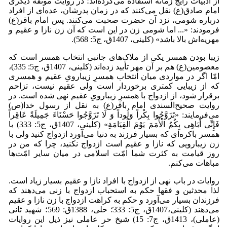
از ادبیات رایج زمانه استفاده می‌کرده‌اند؛ در روایت موثقه دیگری
امام صادق(ع) نقل می‌کنند که در زمان پدرشان، عده‌ای از افراد
درباره شومی، نزد آن حضرت صحبت می‌کنند. پس امام باقر(ع)
فرمودند: «... اما شومی زن در این است که آن زن نازا و عقیم و
مهریه‌اش بالا باشد» (کلینی، 1407ق، ج5: 568).
زیبا بودن همسر یکی از ملاک‌های جانبی انتخاب همسر است که
معصومین(ع) هم بر آن مهر تأیید زده‌اند (کلینی، 1407ق، ج5: 335)،
امّا اگر در مواردی میان انتخاب همسرِ زیبارویِ عقیم و همسری
که از زیبایی کمتری برخوردار است ولی عقیم نیست، تزاحم
برقرار شود، از ازدواج با همسرِ زیبارویِ عقیم نهی شده است. در
روایت صحیح‌السندی امام باقر(ع) به نقل از رسول خدا(ص)
می‌فرمایند: «تَزَوَّجُوا بِکْراً وَلُوداً وَ لَا تَزَوَّجُوا حَسْنَاءَ جَمِیلَةً عَاقِراً
فَإِنِّی أُبَاهِی بِکُمُ الْأُمَمَ یَوْمَ الْقِیَامَةِ» (کلینی، 1407ق، ج5: 333) با
همسر باکره‌ای که بسیار فرزند به دنیا می‌آورد ازدواج کنید ولی با
زن زیبارویی که نازا و عقیم است ازدواج نکنید، چرا که من در
روز قیامت به کثرت شما امّت اسلامی در میان سایر امّت‌ها
مباهات می‌کنم.
روایات در باب نهی از ازدواج با افراد نازا و عقیم بسیار زیاد است.
لذا محدثین و فقها حکم به استحباب ازدواج با زنی می‌دهند که
فرزندان بسیار می‌آورد و حکم به کراهت ازدواج با زن نازا و عقیم
می‌دهند (کلینی،1407ق، ج5: 333؛ حلی، 1388ق: 569؛ شهید ثانی
(عاملی)، 1413ق، ج7: 15) شیخ حر عاملی نیز ذیل این روایات