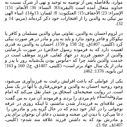
موارد، بلافاصله پس از توصیه به توحید و نهی از شرک نسبت به
خداوند متعال آمده است (البقره:83؛ النساء: 36؛ الأنعام: 151؛
الإسراء: 23؛ الأحقاف:15؛ العنکبوت: 8؛ لقمان: 13و14). انبیاء‌ الهی
نیز نیکی به والدین را از افتخارات خود ذکر کرده‌اند (مریم: 14 و
32).
در لزوم احسان به والدین، تفاوتی میان والدین مسلمان و کافر یا
نیکوکار و فاجر وجود ندارد و باید به پدر و مادر در هر صورت نیکی
کرد (کلینی، 1407ق، ج2: 158 و 159). احسان به والدین به قدری
اهمیت دارد که به فرموده رسول خدا(ص) در صورت نارضایتی
والدین از حضور فرزند در جهاد کفایی، فرزند موظف است در
خدمت والدین باشد چرا که «مأنوس بودن یک‌شبانه روز با پدر و
مادر از یک سال جهاد برتر است» (کلینی، 1407ق، ج2: 160 و 163؛
ابن بابویه، 1376: 462).
یکی از عواملی که باعث افزایش رغبت به فرزندآوری می‌شود،
وجود روحیه احسان به والدین و خوش‌رفتاری با آنها در یک نسل
است. در روایت صحیحه‌ای، اسحاق بن عمار نقل می‌کند که امام
علیه‌السلام
صادق
نام مردى را بردند و فرمودند آن مرد به من گفت:
من علاقه‌اى به فرزنددار شدن نداشتم، تا اینکه روزى در عرفه
نوجوانی را در کنار خود دیدم که در حال گریه پدر و مادرش را
دعا مى‌کرد با دیدن این صحنه و شنیدن دعای آن نوجوان برای پدر
و مادرش بود که به داشتن فرزند علاقه مند شدم» (کلینی،
1407ق، ج6: 3).