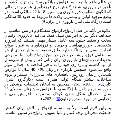
در عالم واقع با توجه به افزایش میانگین سنّ ازدواج در کشور و
تأخیر در باروری، شاهد کاهش نرخ فرزندآوری هستیم. در حالی
که الگوی مطلوب فرزندآوری بین سنین 18 تا 22 سالگی است، در
وضع موجود اولین و بیشترین ولادت‌ها مربوط به حدود 30 سالگی
است (درگاه ملی آمار، باروری در ایران: 9).
علاوه بر تأکید بر اصل ازدواج، ازدواج به‌هنگام و در سن مناسب از
چند بُعد دیگر نیز به افزایش نسل کمک می‌کند. ناباروری، زایمان
سخت و سقط جنین، سه عامل بسیار مهمی هستند که امروزه
متخصصان حوزه بهداشت و درمان و فرزندآوری به عنوان موانع
افزایش نسل بر آن تأکید دارد. طبق تحقیقات، بخش زیادی از هر
سه عامل فوق، ریشه در تأخیر در سنّ ازدواج دارد. بنا به برخی
تحقیقات درمان‌های ناباروری برای زنانی که از بیش از سی‌سال
از آنها گذشته و بارداری خود را به تأخیر انداخته‌اند، چندان موثر
واقع نمی‌شود. همچنین بارداری در زنان بالای 40 سال با عوارض
شدیدتر، زایمان زودرس، ناهنجاری های مادرزادی بیشتر و لزوم
مداخلات بیشتر هنگام تولد، همراه است (کارگروه آشری
کاپری
[5]
، 2005م: 261). همچنین به اذعان تحقیقات پزشکی در
حوزه سندروم داون یا مُنگلیسم، با افزایش سنّ زنان به بالای 35
سال، احتمال مُنگل شدن کودک به مراتب افزایش می‌یابد
(حقایقی در مورد سندروم داون
[6]
، 2021م).
بنابراین لازم است اولاً به مسأله ازدواج و تلاش برای کاهش
جمعیّت مجردان توجه کنیم و ثانیاً تسهیل ازدواج در سنین مناسب