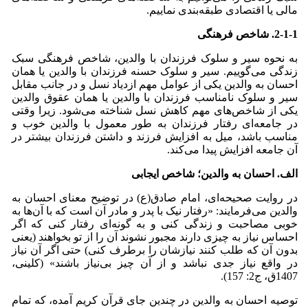
مالی یا اقتصادی طبقه‌بندی نماییم.
2-1-1. شاخص فرهنگی
به نحوه سیر و سلوک فرزندان با والدین، شاخص فرهنگی سبک
زندگی می‌گوییم. سیر و سلوک حسنه فرزندان با والدین یا همان
احسان به والدین یکی از عوامل مهم ازدیاد نسل و در جانب مقابل
سیر و سلوک نامناسب فرزندان با والدین یا همان عقوق والدین
یکی از شاخص‌های مهم کاهش نسل شناخته می‌شود. زیرا وقتی
در جامعه‌ای رفتار فرزندان به طور معمول با والدین خوب و
مناسب باشد، میل به افزایش فرزند و داشتن فرزندان بیشتر در
آن جامعه افزایش پیدا می‌کند.
الف. احسان به والدین؛ شاخص ایجابی
در روایت صحیحه‌ای، امام صادق(ع) در توضیح معنای احسان به
والدین می‌فرمایند: «رفتار نیک با پدر و مادر آن است که با آن‌ها به
خوبی مصاحبت و زندگی کنی و به گونه‌ای رفتار کنی که اگر
احساس نیاز به چیزی دارند مجبور نشوند آن را از تو بخواهند (یعنی
بدون آن که طلب کنند نیازشان را برطرف کنی) حتی اگر آن نیاز
در واقع نیاز جدی نباشد و از آن چیز بی‌نیاز باشند» (کلینی،
1407ق، ج2: 157).
توصیه احسان به والدین در چندین جای قرآن کریم آمده، که تمام