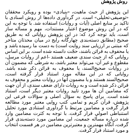
روش پژوهش
این پژوهش از حیث ماهیت، «بنیادی» بوده و رویکرد محققان
«توصیفی-تحلیلی» است. در گردآوری داده‌ها از روش اسنادی با
تاکید بر منابع اصلی (آیات و روایات) استفاده شد. با توجه به این
که در این روش موضوع اعتبار مستندات، مهم و مسأله ساز
است، باید توجه کرد که: در این پژوهش روایاتی که به طریق
صحیح (مطابق دسته‌بندی چهارگانه رایج در میان محدثان متاخر
که مبتنی بر ارزیابی سند روایت است) به دست ما رسیده باشد و
یا محفوف به قرائن باشند، حجّت دانسته شده است. بر این اساس
روایاتی که از حیث سندی ضعیف هستند -اعم از روایات مرسل،
مقطوع و غیر آن- می‌تواند معتبر باشد، به شرطی که مضمون آن
در روایات صحیح‌السند، یا محفوف به قرائن ذکر شده باشد.
روایاتی که در این مقاله مورد استناد قرار گرفته است،‌
صحیح‌السند هستند و یا مضمون آنها در روایات معتبر و محفوف به
قرائن ذکر شده است و به روایات دارای ضعف سندی، از آن جهت
که مضامین آن ها مورد تایید روایات معتبر دیگر است، استناد
شده‌ است. برای پاسخ به سؤال اصلی و سؤالات فرعی این
پژوهش، قرآن کریم و تمامی کتب روایی معتبر مورد مطالعه
قرار گرفت و مضامین مرتبط با گردآوری استنادی مورد تحلیل
استنباطی اصولی قرار گرفت. با توجه به کثرت مضامین وارد
شده درباره مسأله جمعیت، این مضامین مورد دسته‌بندی قرار
گرفت، آنگاه مهمترین و معتبرترین مضامین در هر قسمت انتخاب
و مورد استناد قرار گرفت.