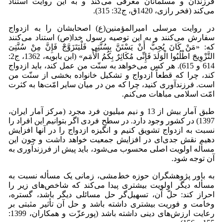
فرزندان و مسلمانان معرفی می‌کند و به این روایت استناد
می‌کند (فخر رازی، 1420ق، ج32: 315).
در روایت مرسلی امیرالمؤمنین(ع) اصحابشان را به ازدواج
سفارش می‌کنند و به این توصیه رسول خدا(ص) استناد می‌کنند
که: «مَنْ کَانَ یُحِبُّ أَنْ یَسْتَنَّ بِسُنَّتِی فَلْیَتَزَوَّجْ فَإِنَّ مِنْ سُنَّتِیَ
التَّزْوِیجَ اطْلُبُوا الْوَلَدَ فَإِنِّی مُکَاثِرٌ بِکُمُ الْأُمَم» (ابن بابویه، 1362، ج2:
614 و 615)‏. هر کس می‌خواهد به سنّت من عمل کند، باید ازدواج
کند، چرا که قطعاً ازدواج و تشکیل خانواده بخشی از سنّت من
است. فرزندآوری کنید، چرا که من در میان سایر امّت‌ها به کثرت
امّت اسلامی مباهات می‌کنم.
طبق آمار بیش از 13 و نیم میلیون فرد مجرد (مرکز آمار ایران،
1397) در کشور وجود دارد. در سطح فردی اگر بتوانیم این افراد را
نسبت به ازدواج تشویق کنیم و انگیزه ازدواج را در آنها افزایش
دهیم نقش جدی‌ای در افزایش جمعیت خواهد داشت و چون این
مسأله اولویت اصلی محسوب می‌شود، باید پیش از فرزندآوری به
آن توجه شود.
به باور پژوهشگران حوزه خط‌مشی، زمانی یک مسأله نسبت به
مسأله دیگر اولویت بیشتری پیدا می‌کند که شاخص‌های زیر را
احراز کند: حلّ آن، تسهیل‌گر حل مسائلی دیگر باشد، گستره،
وخامت و فوریت بیشتری داشته باشد و حل آن تأثیر مثبتی بر
رعایت ارزش‌های دینی داشته باشد (پورعزّت و همکاران، 1399: