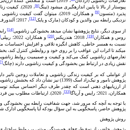
تعارضات زناشویی (اردگان
، 2019) است و منعکس کننده ارزیابی زوجین از پیچیدگی‌های روابط زناشویی می‌باشد (رادریگ
[8]
پیوستار از بالا تا پایین اندازه­گیری می­شود (تینگ
، 2020). کیف
[9]
پذیرد (متسون
و همکاران، 2019). می­توان گفت کیفیت زناشویی بالا با سلامت جسمانی افراد (روبلز
[12]
نزدیکی رابطه بین والدین و کودکان (مارک و پایک
، 2017؛ آلندورف و گایمیر
[14]
از سوی دیگر، نتایج پژوهش­ها نشان می­دهد بخشودگی زناشویی
راب
21]
[20]
[19]
روس و همکاران
، 2018؛ هندریکس
و همکاران، 2022؛ ریپلی
نسبت به همسر خاطی، کاهش انگیزه تلافی و افزایش احساسات مثب
می­کند تا اثرات این عواقب را بر روی خود و روابطش کنترل کند، 
تعارض­های زناشویی کمک می‌کند و کیفیت و صمیمیت روابط زناشویی 
[27]
نقش زیادی در ارتباط بین بخشودگی و کیفیت زناشویی دارند (چانگ
از عواملی که بر کیفیت زندگی زناشویی و تعاملات زوجین تاثیر دا
پژوهش نامور و نیک‌زاد اسک (1399) نی
از ارزیابی­های ذهنی است که چقدر طرف دیگر احساس می­کند توس
[33]
همکاران، 2021؛ رایس و آریاگا
، 2020). ارتباطات مطلوب بین فردی زمانی اتفاق می افتد که یکی از زوجین خودافشایی می کند و دیگری پاسخ حمایتی ارائه می­کند (ریس
با توجه به آنچه که مرور شد، جهت شفافیت رابطه بین بخشودگی و 
پژوهش حاضر، پاسخگویی به این سؤال بودکه آیا پاسخگویی ادارک شده
روش پژوهش
پژوهش حاضر، از نوع طرح‌های همبستگی مبتنی بر روابط ساختاری 