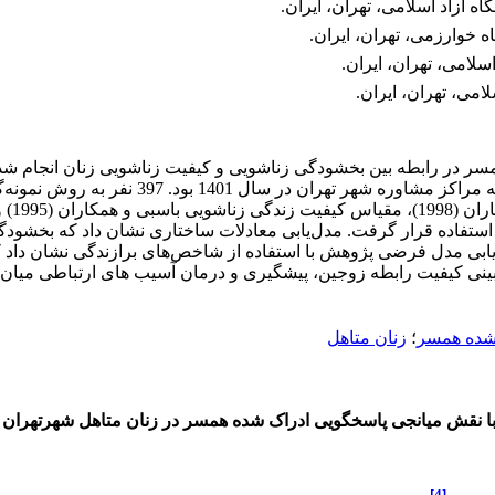
 آزاد اسلامی، تهران، ایران.
ه خوارزمی، تهران، ایران.
سلامی، تهران، ایران.
امی، تهران، ایران.
 در رابطه بین بخشودگی زناشویی و کیفیت زناشویی زنان انجام شد.
شد. برای تحلیل داده‌ها، نرم‌افزار SPSS22و Amos.24.0 مورد استفاده قرار گرفت. مدل‌یابی معادلات
ه همسر با کیفیت زناشویی زنان رابطه دارد (116/0 =β). ارزیابی مدل فرضی پژوهش با استفاده از شاخ
 بینی کیفیت رابطه زوجین، پیشگیری و درمان آسیب های ارتباطی میان
 شده همسر
؛
زنان متاهل
 نقش میانجی پاسخگویی ادراک شده همسر در زنان متاهل شهرتهران
[4]