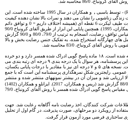
,
و همکاران در سال 1995 ساخته شده است. این
سوال) تشکیل شده است که در مجموع نمره کیفیت زندگی زناشویی را نشان می دهند و نمرات بالا نشان دهنده کیفیت
زندگی زناشویی بالاتر است. فرم اصلی این مقیاس 32 سوال دارد (به نقل از هولیست، کودی و میلر، 2005). نمره گذاری پرسشنامه بصورت طیف لیکرت 6 نقطه ای (همیشه اختلاف داریم = 0 و توافق دائم
داریم = 5) می باشد. جهت بررسی روایی سازه این ابزار از تحلیل عامل تاییدی استفاده شد و نتایج ساختار عاملی آن را تایید نمود (باسبی و همکاران، 1995). همچنین پایایی این ابزار از طریق آلفای کرونباخ 90/0
بدست آمد (باسبی و همکاران، 1995). پایایی پرسشنامه به شیوه آلفای کرونباخ در مطالعه هولیست، کودی و میلر (2005) برای سه خرده مقیاس توافق، رضایت، انسجام به ترتیب از 79/0، 80/0 و 90/0 گزارش
1390)، ضرایب آلفای کرونباخ و تنصیف پرسشنامه کیفیت زندگی زناشویی در کل نمونه برای 14 ماده و عامل های چهارگانه استخراج شده، به تفکیک جنس رضایت بخش و بالا
این مقیاس توسط ریس و همکاران (۲۰۱۷) به منظور بررسی متغیر ادراک همسرساخته شده است. ۱۸ ماده پاسخ گویی ادراک شده همسر دارد و دو خرده
مقیاس درک و فهم و اعتباربخشی را در بر می­گیرد که مبتنی بر مدل فرایند بین فردی صمیمیت ریس و شاور (۱۹۸۸) است. در نسخه اصلی این پرسشنامه، هر سوال با یک درجه بندی ۹ درجه ای رتبه بندی می
شود. نمره 162 بالاترین نمره و 18 پایین ترین نمره آن محسوب می شود. نمره بالا به معنای کسب حمایت اجتماعی دریافت شده بالاتر است. نسخه های ۵ و ۷ درجه ای نیز با مقادیر با درجات پایانی یکسان،
ای هر کدام از خرده مقیاس های درک و فهم و اعتبار بخشی ۸ سوال وجود دارد، به همراه ۲ سوال کلی و عمومی. رایج­ترین شکل نمره­گذاری پرسشنامه این است که با جمع
 به دست می­آید (رضایی، 1400). همسانی (پایایی) درونی پرسشنامه هم در نسخه ۱۲ سوالی و هم ۱۸ سوالی بالا ارزیابی شد و میزان آن در بیشتر نمونه­های منتشر شده و منتشر
و همکاران، 2016؛ ریس و همکاران، ۲۰۱۷). همچنین، میزان پایایی آن با روش آلفای کرونباخ 88/0 گزارش شد (ریس و همکاران، 2017). ایزانلو و همکاران (1402)
نیز با روش تحلیل عامل تأییدی ساختار دو عاملی آن را تأیید کردند و پایایی آن را مطلوب گزارش دادند. در نمونه پژوهش حاضر ضریب پایایی مقیاس پاسخ گویی ادراک شده همسر با روش آلفای کرونباخ، 79/0
اطلاعات شرکت کنندگان، اخذ رضایت نامه آگاهانه رعایت شد. جهت
استفاده از رویکرد دو مرحله­ای، صورت پذیرفت. در گام اول از تحلیل