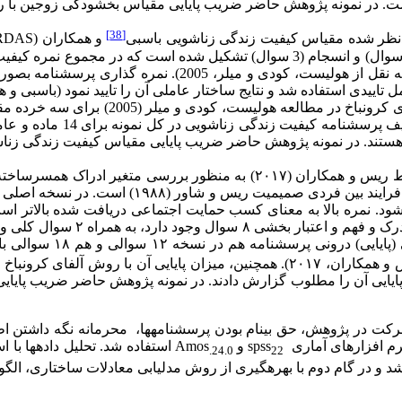
[38]
نظر شده مقیاس کیفیت زندگی زناشویی باسبی
و همکاران (RDAS) - توسط باسبی
پرسشنامه از 14 گویه و 3 خرده مقیاس توافق (6 سوال)، رضایت (5 سوال) و انسجام (3 
شده است. در پژوهش یوسفی (
مورد استفاده قرار گرفته است بر
نمرات ۱۸ سوال، نمره کلی
شرکت در پژوهش، حق بی­نام بودن پرسشنامه­ها، محرمانه نگه داشتن 
افزارهای آماری spss
و Amos
استفاده شد. تحلیل داده­ها با 
.24.0
22