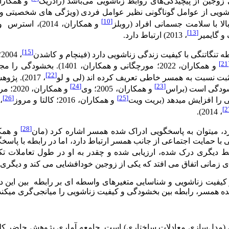
یت زناشویی از عوامل گوناگونی نظیر عوامل فردی (ویژگی های شخصیتی و 
[10]
و همکاران، 2014)، استرس و افسردگی کمتر والدین (کیم
[13]
، 2013) ارتباط دارد.
[15]
طه تنگاتنگی با کیفیت زندگی زناشویی دارد (فینچام و کاشدن
، 2004؛ کاتو
[
و همکاران، 2022؛ مورچگانی
[22]
ت نسبت به همسر خاطی تعریف کرده اند (لی و لو
، 2017).
[24]
[23]
بخشودگی است (براس
و همکاران، 2005؛ وی
[26]
[25]
را افزایش می­دهد (بریت ویت
و همکاران، 2016؛ کالتا و مروز
، 2014).
[28]
رد، می­توان به پاسخگویی ادراک شده همسر اشاره کرد (مان
و همکاران، 2019
ز نشان داد که بخشش زناشویی با حمایت اجتماعی از جانب همسر ارتباط دارد، اما 
ط دیگری درک شده، ارزیابی شده و چقدر به او در طول تعاملات ت
کیفیت زناشویی و شناسایی متغیرهای واسطه ای بر رابطه بین این د
 همسر، رابطه بین بخشودگی و کیفیت زناشویی را میانجی‌گری می­کند 
(مدل‌سازی معادلات ساختاری) است. جامعه آماری پژوهش حاضر کلیه