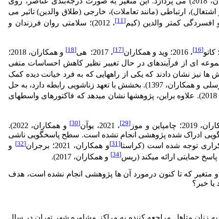
و همکاران، 2018) می پردازد. این متغیر به صورت درجه‌بندی عناصر، روی
اشتغال)، ارتباطی (مانند تعاملات)، خارجی (طلاق والدین) تاثیر می
[11]
، 2012)؛ سلامتی روان فرزندان و
[18]
[17]
[16]
، 2016؛ وید و همکاران
، 2017؛ هی
و همکاران، 2018؛
 و همکاران، 1401). بخشودگی را مجموعه ای از فرآیندهای در حال تغییر نظیر کاهش احساسات منفی
 پژوهش ها نیز نشان دادند که یکی از راه­هایی که به فرد خیانت دیده کمک
و همکاران، 2020؛ مرسلی و همکاران، 1397). بخشش با تعهد زناشویی رابطه دارد، به حل
، 2018). علاوه براین، پژوهش­ها نشان می­دهد که فاکتورهای واسطه­ای
[30]
[29]
؛ چامپاین و موز
، 2021، یوآن
و همکاران، 2022).
در رابطه با پاسخگویی ادراک شده پژوهشی انجام نشده است. سطح پاسخگویی ناشی
[32]
[31]
کراری توجه شده است (کراستا
و همکاران، 2021؛ برجران
و
[34]
و همکاران، 2017).
و متغیر که تا کنون درمورد آن ها پژوهشی انجام نشده است، هدف
یا خیر؟
 زنان متاهل مراجعه کننده به مراکز مشاوره شهر تهران در سال