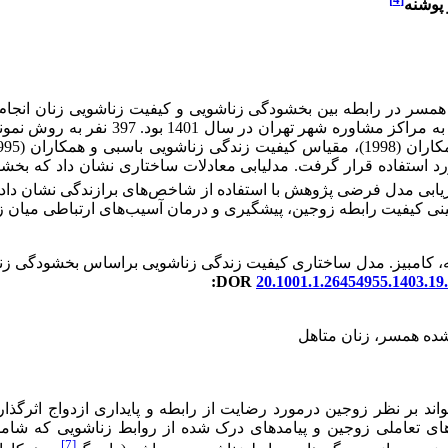
 پوشنه
ر در رابطه بین بخشودگی زناشویی و کیفیت زناشویی زنان انجام ش
د استفاده قرار گرفت. مدل­یابی معادلات ساختاری نشان داد که بخش
ده همسر با کیفیت زناشویی زنان رابطه دارد (116/0 =β). ارزیابی مدل فرضی پژوهش با استفاده از شا
‌بینی کیفیت رابطه زوجین، پیشگیری و درمان آسیب‌های ارتباطی میان 
نه، کامبیز. مدل ساختاری کیفیت زندگی زناشویی براساس بخشودگی زن
DOR:
20.1001.1.26454955.1403.19.
شده همسر، زنان متاهل
د بر نظر زوجین درمورد رضایت از رابطه و پایداری ازدواج اثرگذار
ی تعاملی زوجین و پیامدهای درک شده از روابط زناشویی که شامل 
[7]