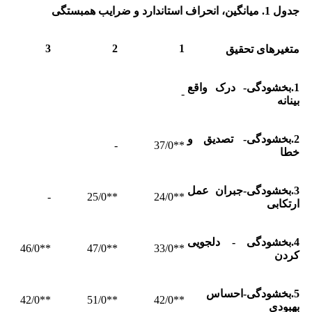
جدول 1. میانگین، انحراف استاندارد و ضرایب همبستگی
3
2
1
متغیرهای تحقیق
1.بخشودگی- درک واقع
-
بینانه
2.بخشودگی- تصدیق و
-
**37/0
خطا
3.بخشودگی-جبران عمل
-
**25/0
**24/0
ارتکابی
4.بخشودگی - دلجویی
**46/0
**47/0
**33/0
کردن
5.بخشودگی-احساس
**42/0
**51/0
**42/0
بهبودی