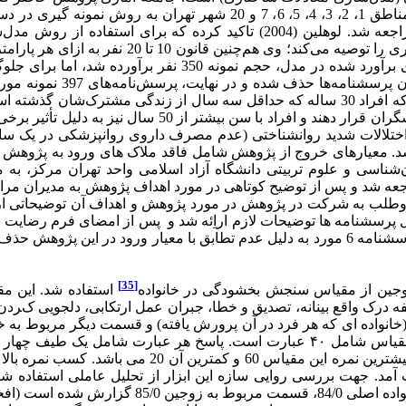
1401 بودند. 397 زن متاهل به عنوان نمونه پژوهش از 13 مرکز در مناطق 1،
مطلوب 200 نفر می‌باشد. کلاین (2016) حجم نمونه 
فر برآورده شد، اما برای جلوگیری از افت شرکت‌کنندگان،
پژوهش پرسشنامه‌ها را تکمی
بودن، قرار داشتن در رده سنی 30-50 سال (زیرا فرض بر این است که افراد 30 ساله که حداق
دارند که در این شرایط می‌توانند داده‌های معتبرتری در اخت
گی مشترک، عدم ابتلا به اختلالات شدید روانشناختی (عدم مصرف داروی روانپزش
شناسی و علوم تربیتی دانشگاه آزاد اسلامی واحد تهران مرکز، ب
شاوره) در شهر تهران مراجعه شد و پس از توضیح کوتاهی در مورد اهداف پژوهش به
لب به شرکت در پژوهش در مورد پژوهش و اهداف آن توضیحاتی ارائ
سشنامه ها توضیحات لازم اراِئه شد و پس از امضای فرم رضایت نام
[35]
وجین از مقیاس سنجش بخشودگی در خانواده
استفاده شد. این مق
فه درک واقع بینانه، تصدیق و خطا، جبران عمل ارتکابی، دلجویی کرد
نواده ای که هر فرد در آن پرورش یافته) و قسمت دیگر مربوط به خا
قسمت دوم 20 سوالی مربوط به زوجین استفاده شد. فرم اصلی مقیاس شامل ۴۰ عبارت ا
است “، “بندرت این طور است “، “اصلا این طور نیست ” م
1998) پایایی این ابزار از طریق آلفای کرونباخ 93/0 بدست آمد. جهت بررسی روایی سازه این ابزار