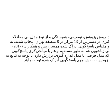
 روش پژوهش، توصیفی‌- همبستگی و از نوع مدل‌یابی معادلات
ساختاری بود. جامعه آماری شامل تمامی زنان متأهل مراجعه کننده به مراکز مشاوره شهر تهران در سال 1401 بود. 397 نفر به روش نمونه‌گیری در دسترس از 13 مرکز در 8 منطقه تهران انتخاب شدند. به
منظور گردآوری داد‌ه‌ها از پرسش‌نامه بخشودگی زوجین پولارد و همکاران (1998)، مقیاس کیفیت زندگی زناشویی باسبی و همکاران (1995) و مقیاس پاسخ‌گویی ادراک شده همسر ریس و همکاران (2017)
 ساختاری نشان داد که بخشودگی زناشویی هم به طور مستقیم و هم با میانجی‌گری پاسخ‌گویی
ص‌های برازندگی نشان داد که مدل فرضی با مدل اندازه گیری، برازش دارد. با توجه به نتایج به
 زوجین به نقش مهم پاسخگویی ادراک شده توجه نمایند.