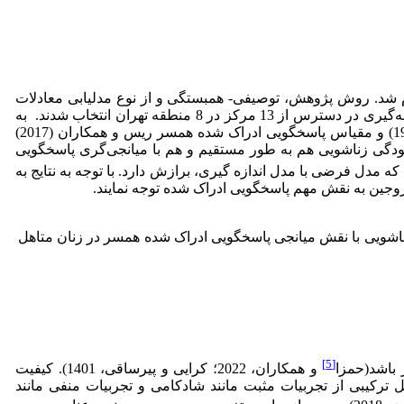
د. روش پژوهش، توصیفی­- همبستگی و از نوع مدل­یابی معادلات
ساختاری بود. جامعه آماری شامل تمامی زنان متأهل مراجعه کننده به مراکز مشاوره شهر تهران در سال 1401 بود. 397 نفر به روش نمونه‌گیری در دسترس از 13 مرکز در 8 منطقه تهران انتخاب شدند. به
منظور گردآوری داده‌ها از پرسش‌نامه بخشودگی زوجین پولارد و همکاران (1998)، مقیاس کیفیت زندگی زناشویی باسبی و همکاران (1995) و مقیاس پاسخ­گویی ادراک شده همسر ریس و همکاران (2017)
ودگی زناشویی هم به طور مستقیم و هم با میانجی‌گری پاسخ­گویی
خص‌های برازندگی نشان داد که مدل فرضی با مدل اندازه گیری، برازش دارد. با توجه به نتایج به
زوجین به نقش مهم پاسخگویی ادراک شده توجه نمایند.
اشویی با نقش میانجی پاسخگویی ادراک شده همسر در زنان متاهل
[5]
 باشد(حمزا
و همکاران، 2022؛ کرایی و پیرساقی، 1401). کیفیت
ترکیبی از تجربیات مثبت مانند شادکامی و تجربیات منفی مانند