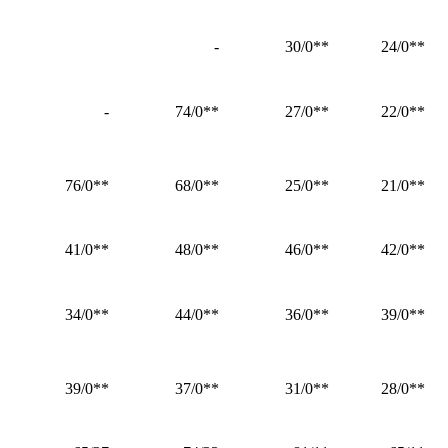
-
**30/0
**24/0
-
**74/0
**27/0
**22/0
**76/0
**68/0
**25/0
**21/0
**41/0
**48/0
**46/0
**42/0
**34/0
**44/0
**36/0
**39/0
**39/0
**37/0
**31/0
**28/0