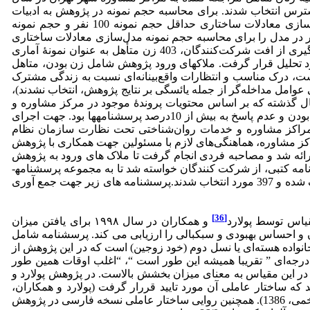
 2، 3، 4، 5، 6، 7 و 20 شهر تهران به روش نمونه گیری در دسترس انتخاب شدند. برای محاسبه حجم نمونه در پژوهش به ادبیات
پژوهشی مرتبط با روش آماری (مدل‌سازی معادلات ساختاری) مراجعه شد. لوهلین (2004) تاکید کرده که برای استفاده از روش مدل‌سازی معادلات ساختاری حداقل حجم نمونه 100 نفر و حجم نمونه
دست کم 200 نفری را توصیه می‌کند؛ وی هم‌چنین قانون 10 تا 20 نفر به ازای هر پارامتر در مدل را برای محاسبه حجم نمونه مدل‌سازی معادلات ساختاری
403 زن متأهل به عنوان نمونۀ آماری
ل کردند که 6 مورد به دلیل کامل نکردن پرسشنامه‌ها حذف شده و در نهایت، پرسش‌نامه‌های 397 نمونه مورد تحلیل قرار گرفت. ملاک­های ورود پژوهش شامل زن بودن، متاهل
ل سه سال از زندگی مشترک‌شان گذشته است، درک مناسب و انتظارات واقع‌بینانه‌ای نسبت به زندگی مشترک
یار پژوهشگران قرار دهند و افراد با سن بیشتر از 50 سال نیز به دلیل تأثیر برخی عوامل مداخله‌گر از جمله یائسگی بر نتایج پژوهش، انتخاب نشدند)،
کی در یک سال گذشته که بر اساس محتویات پروندۀ موجود در مرکز مشاوره و
مصاحبه فردی قبل از اجرای پژوهش مشخص شد) در نظر گرفته شد. معیارهای خروج از پژوهش شامل فاقد ملاک های ورود به پژوهش بودن و عدم پاسخ به بیش از 10درصد پرسش­نامه­ها بود. جهت اجرای
ه مراکز مشاوره و خدمات روان‌شناختی تحت نظارت سازمان نظام
 مدیران مراکز مشاوره، هماهنگی‌های لازم با مسئولین جهت همکاری با پژوهش
ه شد و مصاحبه فردی انجام گرفت تا ملاک های ورود به پژوهش
ه کتبی، از شرکت کنندگان خواسته شد تا به مجموعه پرسش­نامه­
های این پژوهش پاسخ بدهند که از 403 نفر زن متأهل تکمیل کننده پرسشنامه 6 مورد به دلیل عدم تطابق با معیار ورود در این پژوهش حذف شده و 397 مورد انتخاب شدند.پرسشنامه های زیر جهت جمع آوری
[36]
یاس توسط پولارد
و همکاران در سال ۱۹۹۸ برای یافتن میزان
ن و احساس بهبودی و سبکبالی را ارزیابی می کند. پرسشنامه شامل
نواده هسته‌ای یا نسل دوم (خود زوجین) است که در این پژوهش از
ست. پاسخ هر عبارت شامل یک طیف چهار درجه‌ای ” تقریبا همیشه این طور است “، “اغلب اوقات همین طور
ی‌باشد. بیشترین نمره این مقیاس 60 و کمترین آن 20 می باشد. کسب نمره بالا در این مقیاس به معنای میزان بخشش بالاست. در پژوهش پولارد و
 از تحلیل عاملی استفاده شد که ساختار عاملی آن مورد تایید قررار گرفت (پولارد و همکاران،
1998). پایایی کل نسخه فارسی آن 85/0، پایایی قسمت مربوط به خانواده اصلی 84/0، قسمت مربوط به زوجین 85/0 گزارش شده است (افخمی، 1386). همچنین روایی ساختار عاملی نسخه فارسی در پژوهش