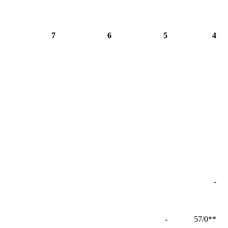
7
6
5
4
-
-
**57/0