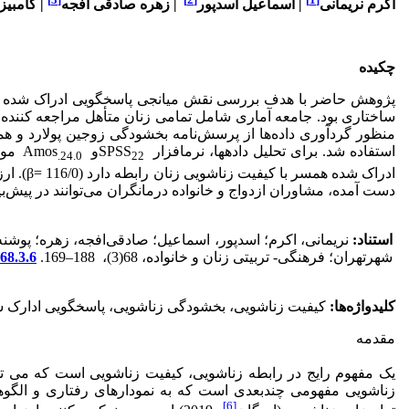
اکرم نریمانی
|
اسماعیل اسدپور
|
زهره صادقی افجه
|
کامبیز
چکیده
پژوهش حاضر با هدف بررسی نقش میانجی پاسخ­گویی ادراک شده همس
استفاده شد. برای تحلیل داده­ها، نرم­افزار SPSS
و Amos
مور
.24.0
22
ادراک ش
دست آمده، مشاوران ازدواج و خانواده درمانگران می‌توانند در پیش
استناد:
نریمانی، اکرم؛ اسدپور، اسماعیل؛ صادقی‌افجه، زهره؛ پوش
شهرتهران؛ فرهنگی- تربیتی زنان و خانواده، 68(3)، 188–169.
68.3.6
کلیدواژه‌ها:
کیفیت زناشویی، بخشودگی زناشویی، پاسخ­گویی ادارک 
مقدمه
یک مفهوم رایج در رابطه زناشویی، کیفیت زناشویی است که می توان
زناشویی مفهومی چندبعدی است که به نمودارهای رفتاری و الگوها
[6]