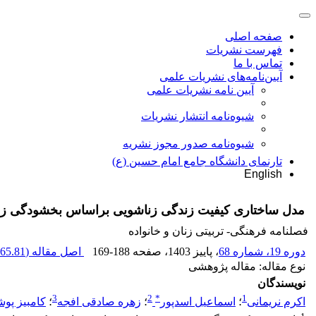
صفحه اصلی
فهرست نشریات
تماس با ما
آیین‌نامه‌های نشریات علمی
آیین نامه نشریات علمی
شیوه‌نامه انتشار نشریات
شیوهنامه صدور مجوز نشریه
تارنمای دانشگاه جامع امام حسین (ع)
English
مدل ساختاری کیفیت زندگی زناشویی براساس بخشودگی زنا
فصلنامه فرهنگی- تربیتی زنان و خانواده
دوره 19، شماره 68
، پاییز 1403
، صفحه
169-188
اصل مقاله (
65.81 K
نوع مقاله: مقاله پژوهشی
نویسندگان
3
2
*
1
اکرم نریمانی
؛
اسماعیل اسدپور
؛
زهره صادقی افجه
؛
کامبیز پوش