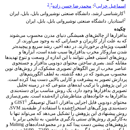
2
*
1
اسماعیل خزایی
؛
محمدرضا حسن زاده
1
کارشناسی ارشد، دانشگاه صنعتی نوشیروانی بابل، بابل، ایران
2
استادیار، دانشگاه صنعتی نوشیروانی بابل، بابل، ایران
چکیده
بدافزارها از چالش‌های همیشگی دنیای مدرن محسوب می‌شوند
که به علت آزار کاربران و خساراتی که به وجود می‌آورند، از
اهمیت ویژه‌ای برخوردارند. در دهه اخیر، رشد سریع و پیچیده‌تر
شدن سازوکار مخرب بدافزارها سبب شده است، ابزارها و
روش‌های امنیتی فعلی نتوانند با این اندازه از وسعت و تنوع تهدیدها
مقابله کنند. بصری ساختن محتوای دودویی بدافزار و جستجوی
عناصر مخرب از بین الگوهای تصویری مشکوک، از روش‌های نوین
محسوب می‌شود که در دهه گذشته، به لطف الگوریتم‌های
پردازش تصویر به پیشرفت و کارایی بالایی دست پیدا کرده است.
در این پژوهش با ترکیب ایده‌های متنوعی که در زمینه تحلیل
تصویری بدافزارها وجود دارد، یک روش مناسب برای دسته‌بندی
بدافزارها به خانواده‌های متناظرشان ارائه‌شده است. بصری‌سازی
1
محتوای دودویی فایل اجرایی بدافزار، اعمال توصیفگر GIST
و
دسته‌بندی ویژگی‌های استخراج‌شده با استفاده از طبقه‌بند SVM،
روش پیشنهادی این پژوهش را تشکیل می‌دهد که می‌تواند تنها با
به‌کارگیری روش‌های سنتی یادگیری ماشین، به نتایجی برابر با
پژوهش‌های پیشین دست پیدا کند و در مجموعه‌داده‌های Malimg و
مایکروسافت، به میانگین دقت طبقه‌بندی 72/99 و 16/99 درصد