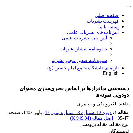
صفحه اصلی
فهرست نشریات
تماس با ما
آیین‌نامه‌های نشریات علمی
آیین نامه نشریات علمی
شیوه‌نامه انتشار نشریات
شیوهنامه صدور مجوز نشریه
تارنمای دانشگاه جامع امام حسین (ع)
English
دسته‌بندی بدافزارها بر اساس بصری‌سازی محتوای
دودویی نمونه‌ها
پدافند الکترونیکی و سایبری
مقاله 4
،
دوره 12، شماره 3 - شماره پیاپی 47
، پاییز 1403
، صفحه
35-47
اصل مقاله (
949.34 K
)
نوع مقاله: مقاله پژوهشی
نویسندگان