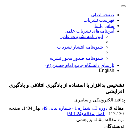
صفحه اصلی
فهرست نشریات
تماس با ما
آیین‌نامه‌های نشریات علمی
آیین نامه نشریات علمی
شیوه‌نامه انتشار نشریات
شیوهنامه صدور مجوز نشریه
تارنمای دانشگاه جامع امام حسین (ع)
English
تشخیص بدافزار با استفاده از یادگیری ائتلافی و یادگیری
افزایشی
پدافند الکترونیکی و سایبری
مقاله 9
،
دوره 13، شماره 1 - شماره پیاپی 49
، بهار 1404
، صفحه
117-130
اصل مقاله (
1.24 M
)
نوع مقاله: مقاله پژوهشی
نویسندگان