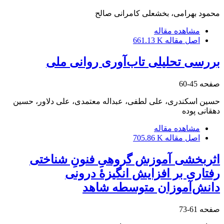
محمود بهرامی، بخشعلی کامرانی صالح
مشاهده مقاله
اصل مقاله
661.13 K
بررسی تحلیلی تاب‌آوری روانی ملی
صفحه
45-60
حسین اسکندری، علی لطفی، عبداله معتمدی، علی دلاور، حسین
دهقانی پوده
مشاهده مقاله
اصل مقاله
705.86 K
اثربخشی آموزش گروهیِ فنونِ شناختی
رفتاری بر افزایش انگیزۀ درونی
دانش‌آموزان متوسطه شاهد
صفحه
61-73