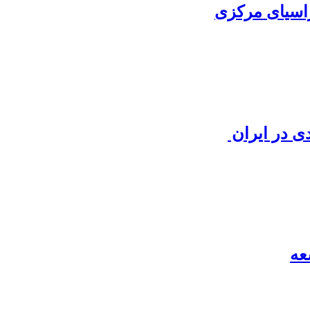
راسیای مرکزی
 در ایران ‏
عه