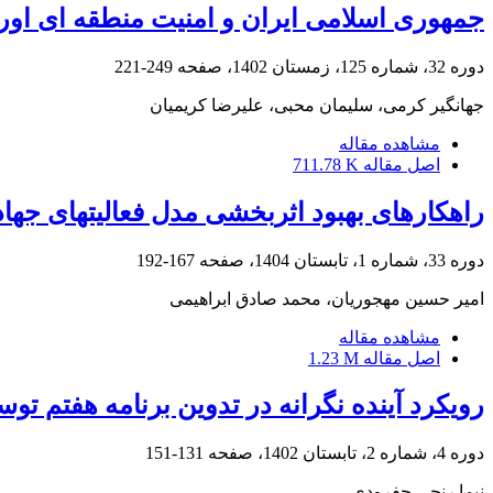
جمهوری اسلامی ایران و امنیت منطقه ای او
دوره 32، شماره 125، زمستان 1402، صفحه
249-221
جهانگیر کرمی، سلیمان محبی، علیرضا کریمیان
مشاهده مقاله
اصل مقاله
711.78 K
راهکارهای بهبود اثربخشی مدل فعالیتهای جهادی
دوره 33، شماره 1، تابستان 1404، صفحه
167-192
امیر حسین مهجوریان، محمد صادق ابراهیمی
مشاهده مقاله
اصل مقاله
1.23 M
رویکرد آینده نگرانه در تدوین برنامه هفتم توس
دوره 4، شماره 2، تابستان 1402، صفحه
131-151
نیما رنجی جفرودی