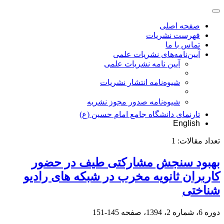
صفحه اصلی
فهرست نشریات
تماس با ما
آیین‌نامه‌های نشریات علمی
آیین نامه نشریات علمی
شیوه‌نامه انتشار نشریات
شیوهنامه صدور مجوز نشریه
تارنمای دانشگاه جامع امام حسین (ع)
English
تعداد مقالات:
1
بهبود سنجش مشارکتی طیف در حضور
کاربران ثانویه مخرب در شبکه های رادیو
شناختی
دوره 6، شماره 2، 1394، صفحه
145-151