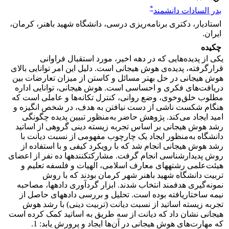
*
بدر السادات دانشمند
استادیار، دکتری برنامه‌ریزی درسی، دانشگاه شهید باهنر، کرمان،
ایران.
چکیده
یکی از پدیده‌هایی که در دهه اخیر، مورد استقبال فراوانی
قرارگرفته، پدیده‌ی هوش هیجانی است. دلیل این امر توانایی بالای
هوش هیجانی در حل بهتر مسائل و کاستن از میزان تعارضات بین
دریافت‌های فکری و احساسی است. هوش هیجانی، توانایی اداره
مطلوب خلق‌وخوی، وضع روانی، کنترل تکانه‌ها و عاملی است که
هنگام شکست ناشی از دست نیافتن به هدف، در شخص انگیزه و
امید ایجاد می‌کند. پژوهش حاضر به‌منظور تبیین پدیده چگونگی
رشد هوش هیجانی بر اساس تجربه زیسته دینی گروهی از اساتید
دانشگاه به‌منظور ایجاد یک چارچوب مفهومی از نسبت دیانت با
رشد هوش هیجانی انجام شد که با رویکرد کیفی و با استفاده از
روش پدیدارشناسی انجام گرفت. مشارکت­کننده­ها ده نفر از اعضای
هیئت‌علمی رشته­های معارف اسلامی، الهیات و فلسفه تعلیم و
تربیت دانشگاه شهید باهنر شهر کرمان بودند که با روش
نمونه‌گیری هدفمند انتخاب شدند. ابزار گردآوری داده­ها، مصاحبه
نیمه ساختاریافته بوده است. تحلیل و بررسی داده­های حاصل از
تجربه زیسته اساتید از نسبت دیانت (تربیت دینی) با رشد هوش
هیجانی نشان داد که دیانت از سه طریق به اساتید کمک کرده است
که مهارت‌های هوش هیجانی در آن‌ها ایجاد و پرورش یابد: 1.