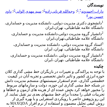
نویسندگان
3
2
1
*
داراب احمدوند
؛
وجه‌الله قربانی‌زاده
؛
سید مهدی الوانی
؛
داود
4
حسین پور
1
دانشجوی دکتری مدیریت دولتی، دانشکده مدیریت و حسابداری،
دانشگاه علامه طباطبائی، تهران،ایران
2
دانشیار گروه مدیریت دولتی،دانشکده مدیریت و حسابداری،
دانشگاه علامه طباطبائی،تهران،ایران
3
استاد گروه مدیریت دولتی، دانشکده مدیریت و حسابداری،
دانشگاه علامه طباطبائی، تهران، ایران
4
دانشیار گروه مدیریت دولتی ،دانشکده مدیریت و حسابداری،
دانشگاه علامه طباطبائی ،تهران ،ایران
چکیده
با توجه به پراکندگی و تغییرات در بازیگران خط مشی گذاری کلان
حوزه انرژی کشور و تاثیر دانش تخصصی و تجربه آنان در کیفیت
خطمشی گذاری، عدم استقرار سیستمهای منسجم مدیریت دانش
در شبکه خط مشی گذاری این حوزه، دولت و سازمانهای مربوط
را مجبور خواهد کرد بخش عمده ای از هزینه های آزمون و خطاها و
تجربیات قبلی را مجدداً برای خط مشیهای بعدی نیز تقبل نمایند. از
این رو پژوهش حاضر با رویکردی استقرایی و با بهره گیری از
روش کیفی تحلیل مضمون و استفاده از نرم افزار MAXQDA به