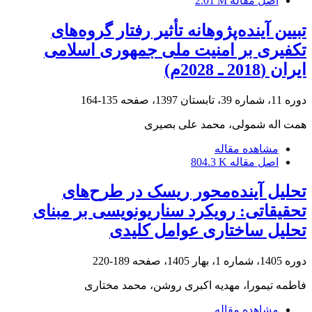
اصل مقاله
2.01 M
تبیین آینده‌پژوهانه تأثیر رفتار گروه‌های
تکفیری بر امنیت ملی جمهوری اسلامی
ایران (2018 ـ 2028م)
دوره 11، شماره 39، تابستان 1397، صفحه
135-164
همت اله شمولی، محمد علی بصیری
مشاهده مقاله
اصل مقاله
804.3 K
تحلیل آینده‌محور ریسک در طرح‌های
تحقیقاتی: رویکرد سناریونویسی بر مبنای
تحلیل ساختاری عوامل کلیدی
دوره 1405، شماره 1، بهار 1405، صفحه
189-220
فاطمه تیمورا، مهدیه اکبری روشن، محمد مختاری
مشاهده مقاله